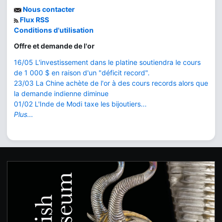
Nous contacter
Flux RSS
Conditions d'utilisation
Offre et demande de l'or
16/05 L'investissement dans le platine soutiendra le cours
de 1 000 $ en raison d'un "déficit record".
23/03 La Chine achète de l'or à des cours records alors que
la demande indienne diminue
01/02 L'Inde de Modi taxe les bijoutiers...
Plus...