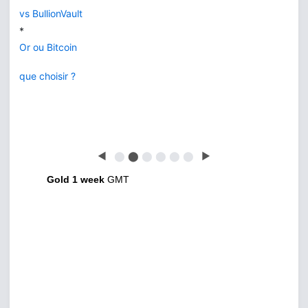
vs BullionVault
*
Or ou Bitcoin
que choisir ?
◀
⬤
⬤
⬤
⬤
⬤
⬤
▶
Gold 1 week
GMT