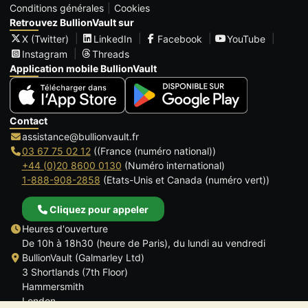
Conditions générales
Cookies
Retrouvez BullionVault sur
X (Twitter)
LinkedIn
Facebook
YouTube
Instagram
Threads
Application mobile BullionVault
Contact
assistance@bullionvault.fr
03 67 75 02 12
((France (numéro national))
+44 (0)20 8600 0130
(Numéro international)
1-888-908-2858
(Etats-Unis et Canada (numéro vert))
Cliquez pour appeler
Heures d'ouverture
De 10h à 18h30 (heure de Paris), du lundi au vendredi
BullionVault (Galmarley Ltd)
3 Shortlands (7th Floor)
Hammersmith
London