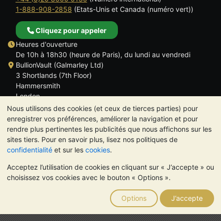
1-888-908-2858
(Etats-Unis et Canada (numéro vert))
Cliquez pour appeler
Heures d'ouverture
De 10h à 18h30 (heure de Paris), du lundi au vendredi
BullionVault (Galmarley Ltd)
3 Shortlands (7th Floor)
Hammersmith
London
W6 8DA
Nous utilisons des cookies (et ceux de tierces parties) pour
ROYAUME UNI
enregistrer vos préférences, améliorer la navigation et pour
rendre plus pertinentes les publicités que nous affichons sur les
sites tiers. Pour en savoir plus, lisez nos politiques de
confidentialité
et sur les
cookies
.
Acceptez l’utilisation de cookies en cliquant sur « J’accepte » ou
TrustScore 4.6 | 534 avis
choisissez vos cookies avec le bouton « Options ».
VEUILLEZ NOTER:
La valeur des métaux précieux peut aussi
bien baisser qu'augmenter. Les tendances historiques ne
Options
J’accepte
garantissent pas l'évolution future des cours. Rien sur les sites
Internet de BullionVault ou dans ses communications ne
constitue un conseil en investissement. Demander l'avis d'un