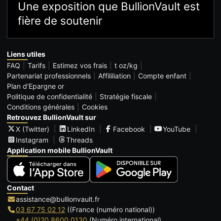
Une exposition que BullionVault est
fière de soutenir
Liens utiles
FAQ
Tarifs
Estimez vos frais
t oz/kg
Partenariat professionnels
Affililiation
Compte enfant
Plan d'Epargne or
Politique de confidentialité
Stratégie fiscale
Conditions générales
Cookies
Retrouvez BullionVault sur
X (Twitter)
LinkedIn
Facebook
YouTube
Instagram
Threads
Application mobile BullionVault
Contact
assistance@bullionvault.fr
03 67 75 02 12
((France (numéro national))
+44 (0)20 8600 0130
(Numéro international)