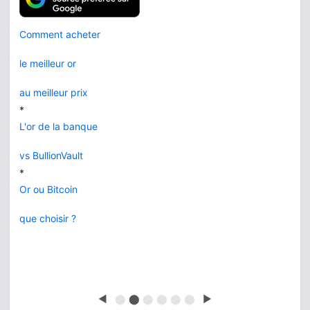
Comment acheter
le meilleur or
au meilleur prix
*
L'or de la banque
vs BullionVault
*
Or ou Bitcoin
que choisir ?
◀
⬤
⬤
⬤
⬤
⬤
⬤
▶