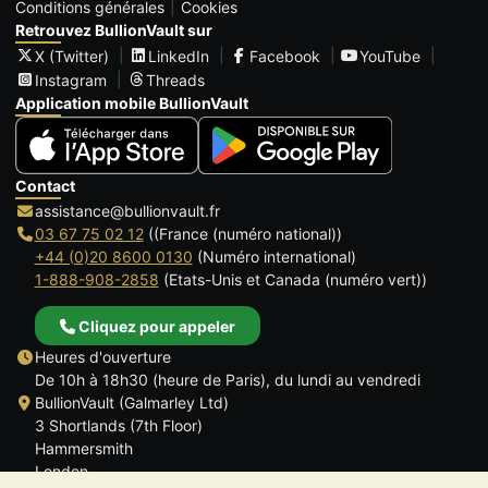
Conditions générales
Cookies
Retrouvez BullionVault sur
X (Twitter)
LinkedIn
Facebook
YouTube
Instagram
Threads
Application mobile BullionVault
Contact
assistance@bullionvault.fr
03 67 75 02 12
((France (numéro national))
+44 (0)20 8600 0130
(Numéro international)
1-888-908-2858
(Etats-Unis et Canada (numéro vert))
Cliquez pour appeler
Heures d'ouverture
De 10h à 18h30 (heure de Paris), du lundi au vendredi
BullionVault (Galmarley Ltd)
3 Shortlands (7th Floor)
Hammersmith
London