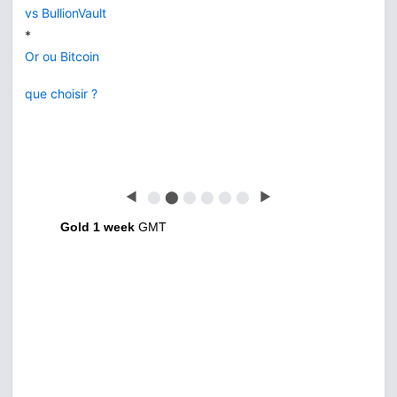
vs BullionVault
*
Or ou Bitcoin
que choisir ?
◀
⬤
⬤
⬤
⬤
⬤
⬤
▶
Gold 1 week
GMT