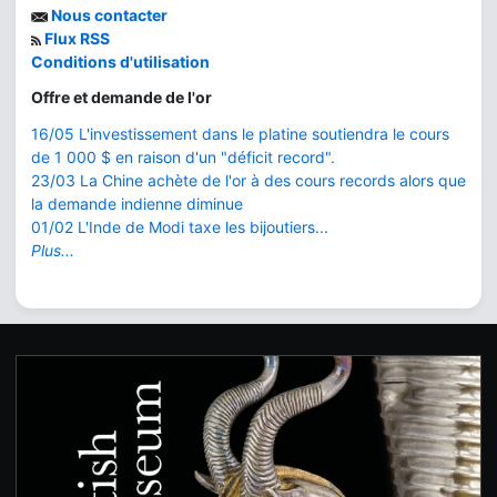
Nous contacter
Flux RSS
Conditions d'utilisation
Offre et demande de l'or
16/05 L'investissement dans le platine soutiendra le cours
de 1 000 $ en raison d'un "déficit record".
23/03 La Chine achète de l'or à des cours records alors que
la demande indienne diminue
01/02 L'Inde de Modi taxe les bijoutiers...
Plus...