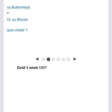
vs BullionVault
*
Or ou Bitcoin
que choisir ?
◀
⬤
⬤
⬤
⬤
⬤
⬤
▶
Gold 1 week
GMT