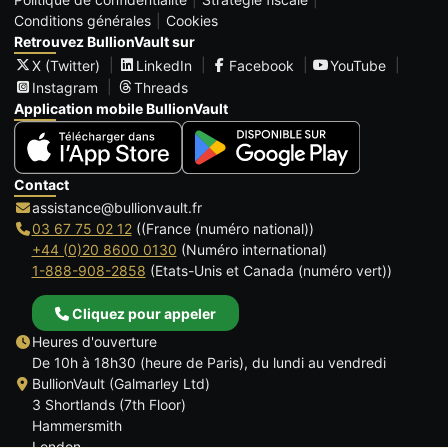
Conditions générales
Cookies
Retrouvez BullionVault sur
X (Twitter)
LinkedIn
Facebook
YouTube
Instagram
Threads
Application mobile BullionVault
Contact
assistance@bullionvault.fr
03 67 75 02 12
((France (numéro national))
+44 (0)20 8600 0130
(Numéro international)
1-888-908-2858
(Etats-Unis et Canada (numéro vert))
Cliquez pour appeler
Heures d'ouverture
De 10h à 18h30 (heure de Paris), du lundi au vendredi
BullionVault (Galmarley Ltd)
3 Shortlands (7th Floor)
Hammersmith
London