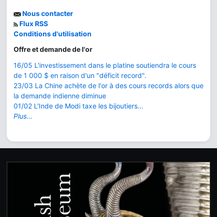
Nous contacter
Flux RSS
Conditions d'utilisation
Offre et demande de l'or
16/05 L'investissement dans le platine soutiendra le cours
de 1 000 $ en raison d'un "déficit record".
23/03 La Chine achète de l'or à des cours records alors que
la demande indienne diminue
01/02 L'Inde de Modi taxe les bijoutiers...
Plus...