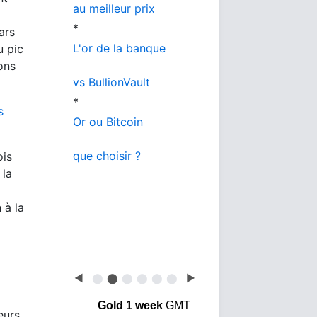
au meilleur prix
*
ars
L'or de la banque
u pic
ons
vs BullionVault
*
s
Or ou Bitcoin
que choisir ?
ois
 la
 à la
◀
⬤
⬤
⬤
⬤
⬤
⬤
▶
Gold 1 week
GMT
eurs