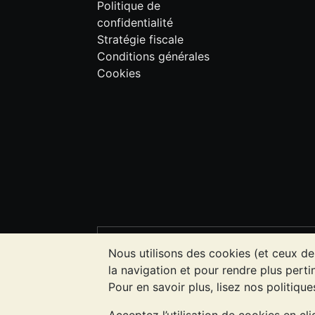
Politique de
confidentialité
Stratégie fiscale
Conditions générales
Cookies
VEUILLEZ NOTER:
La valeur des métau
Nous utilisons des cookies (et ceux de
l'évolution future des cours. Rien sur l
la navigation et pour rendre plus pertin
investissement. Demander l'avis d'un p
Pour en savoir plus, lisez nos politiqu