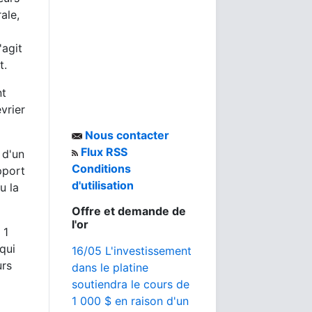
ale,
'agit
t.
nt
vrier
Nous contacter
Flux RSS
 d'un
Conditions
pport
d'utilisation
u la
Offre et demande de
l'or
 1
qui
16/05 L'investissement
urs
dans le platine
soutiendra le cours de
1 000 $ en raison d'un