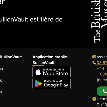
er
llionVault est fière de
BullionVault
Application mobile
assis
BullionVault
03 67
+44 (
r)
1-88
(numé
k
m
Heure
De 10