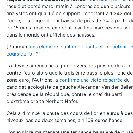
reculé et percé mardi matin à Londres ce que plusieurs
analystes ont qualifié de support important à 1 243 doll
l'once, prolongeant leur baisse de près de 5% à partir d
de 15 mois observé en début mai. Les marchés des acti
dans le monde ont affiché des hausses.
[Pourquoi
ces éléments sont importants et impactent le
cours de l’or ?
]
La devise américaine a grimpé vers des pics de deux m
contre l'euro alors que le troisième pays le plus riche de
zone euro, l'Autriche, a
confirmé une victoire serrée
du
candidat écologiste de gauche Alexander Van der Bellen
présidence de la république, contre le chef du parti
d'extrême droite Norbert Hofer.
Cela a diminué la chute des cours de l'or en euros à des
niveaux bas de deux semaines, à 1 109 euros l'once.
L'or explore maintenant une tendance baissière de plusi