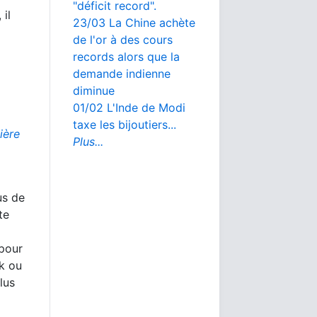
"déficit record".
 il
23/03 La Chine achète
de l'or à des cours
records alors que la
demande indienne
diminue
01/02 L'Inde de Modi
taxe les bijoutiers...
ière
Plus...
us de
te
 pour
rk ou
lus