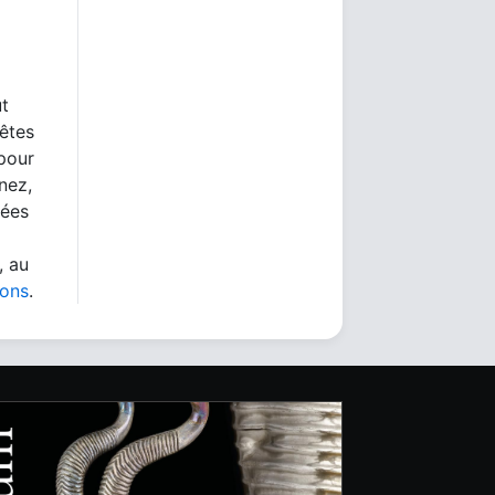
ut
 êtes
 pour
nez,
nées
, au
ions
.