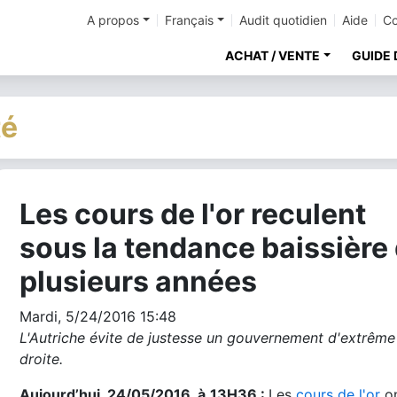
A propos
Français
Audit quotidien
Aide
Co
ACHAT / VENTE
GUIDE 
té
Les cours de l'or reculent
cher
sous la tendance baissière
plusieurs années
Mardi, 5/24/2016 15:48
L'Autriche évite de justesse un gouvernement d'extrême
droite.
Aujourd’hui, 24/05/2016, à
13H36 :
Les
cours de l'or
o