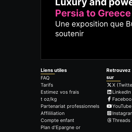
Luxury and pow
Persia to Greece
Une exposition que Bu
soutenir
Liens utiles
Retrouvez 
sur
FAQ
Tarifs
X (Twitte
Estimez vos frais
LinkedIn
t oz/kg
Faceboo
Partenariat professionnels
YouTube
Affililiation
Instagra
Compte enfant
Threads
Plan d'Epargne or