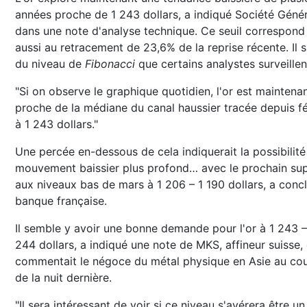
années proche de 1 243 dollars, a indiqué Société Génér
dans une note d'analyse technique. Ce seuil correspond
aussi au retracement de 23,6% de la reprise récente. Il s
du niveau de
Fibonacci
que certains analystes surveillen
"Si on observe le graphique quotidien, l'or est maintena
proche de la médiane du canal haussier tracée depuis fé
à 1 243 dollars."
Une percée en-dessous de cela indiquerait la possibilité
mouvement baissier plus profond… avec le prochain su
aux niveaux bas de mars à 1 206 – 1 190 dollars, a concl
banque française.
Il semble y avoir une bonne demande pour l'or à 1 243 –
244 dollars, a indiqué une note de MKS, affineur suisse, 
commentait le négoce du métal physique en Asie au co
de la nuit dernière.
"Il sera intéressant de voir si ce niveau s'avérera être un