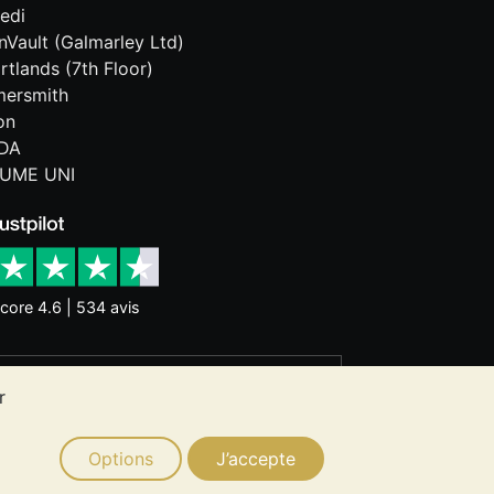
edi
onVault (Galmarley Ltd)
rtlands (7th Floor)
ersmith
on
DA
UME UNI
core 4.6 | 534 avis
nces historiques ne garantissent pas
r
 ne constitue un conseil en
ion de métaux précieux vous convient.
Options
J’accepte