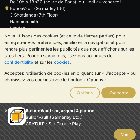
De 10h à 18h30 (heure de Paris), du lundi au vendredi
BullionVault (Galmarley Ltd)
3 Shortlands (7th Floor)
Hammersmith
London
W6 8DA
Nous utilisons des cookies (et ceux de tierces parties) pour
ROYAUME UNI
enregistrer vos préférences, améliorer la navigation et pour
rendre plus pertinentes les publicités que nous affichons sur les
sites tiers. Pour en savoir plus, lisez nos politiques de
confidentialité
et sur les
cookies
.
Acceptez l’utilisation de cookies en cliquant sur « J’accepte » ou
TrustScore 4.6 | 534 avis
choisissez vos cookies avec le bouton « Options ».
VEUILLEZ NOTER:
La valeur des métaux précieux peut aussi
bien baisser qu'augmenter. Les tendances historiques ne
Options
J’accepte
garantissent pas l'évolution future des cours. Rien sur les sites
Internet de BullionVault ou dans ses communications ne
constitue un conseil en investissement. Demander l'avis d'un
BullionVault : or, argent & platine
professionnel est à envisager pour déterminer si la possession
BullionVault (Galmarley Ltd.)
de métaux précieux vous convient.
GRATUIT - Sur Google Play
Entreprise enregistrée en Grande-Bretagne (numéro 4943684)
BullionVault Ltd © 2026
Voir