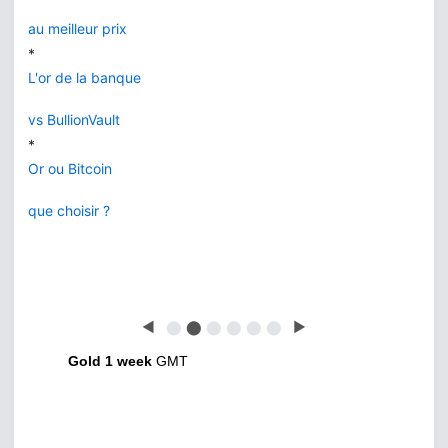
au meilleur prix
*
L'or de la banque
vs BullionVault
*
Or ou Bitcoin
que choisir ?
◀
⬤
⬤
⬤
⬤
⬤
⬤
▶
Gold 1 week
GMT