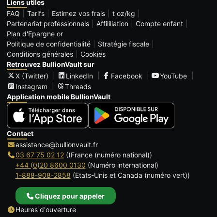
Liens utiles
FAQ
Tarifs
Estimez vos frais
t oz/kg
Partenariat professionnels
Affililiation
Compte enfant
Plan d'Epargne or
Politique de confidentialité
Stratégie fiscale
Conditions générales
Cookies
Retrouvez BullionVault sur
X (Twitter)
LinkedIn
Facebook
YouTube
Instagram
Threads
Application mobile BullionVault
Contact
assistance@bullionvault.fr
03 67 75 02 12
((France (numéro national))
+44 (0)20 8600 0130
(Numéro international)
1-888-908-2858
(Etats-Unis et Canada (numéro vert))
Cliquez pour appeler
Heures d'ouverture