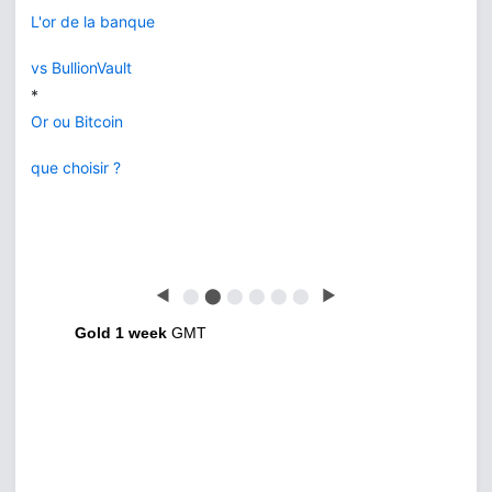
L'or de la banque
vs BullionVault
*
Or ou Bitcoin
que choisir ?
◀
⬤
⬤
⬤
⬤
⬤
⬤
▶
Gold 1 week
GMT