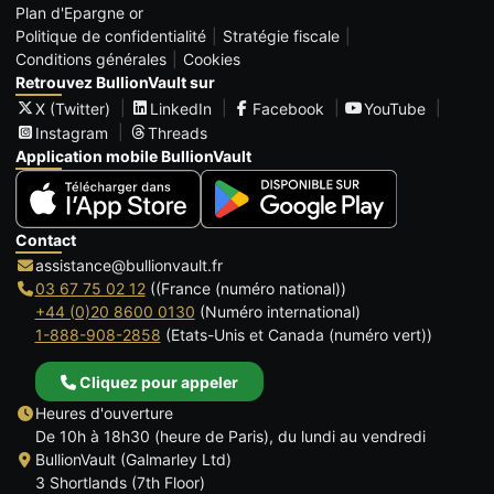
Plan d'Epargne or
Politique de confidentialité
Stratégie fiscale
Conditions générales
Cookies
Retrouvez BullionVault sur
X (Twitter)
LinkedIn
Facebook
YouTube
Instagram
Threads
Application mobile BullionVault
Contact
assistance@bullionvault.fr
03 67 75 02 12
((France (numéro national))
+44 (0)20 8600 0130
(Numéro international)
1-888-908-2858
(Etats-Unis et Canada (numéro vert))
Cliquez pour appeler
Heures d'ouverture
De 10h à 18h30 (heure de Paris), du lundi au vendredi
BullionVault (Galmarley Ltd)
3 Shortlands (7th Floor)