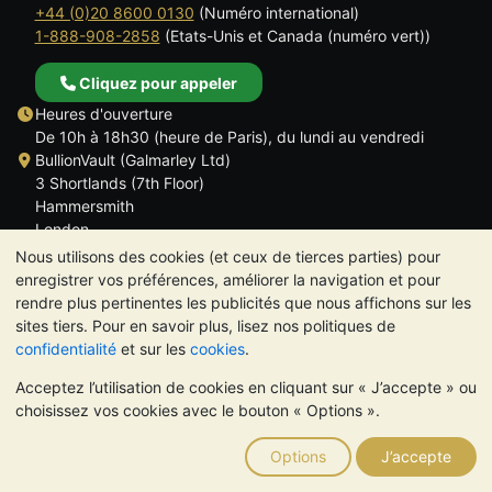
+44 (0)20 8600 0130
(Numéro international)
1-888-908-2858
(Etats-Unis et Canada (numéro vert))
Cliquez pour appeler
Heures d'ouverture
De 10h à 18h30 (heure de Paris), du lundi au vendredi
BullionVault (Galmarley Ltd)
3 Shortlands (7th Floor)
Hammersmith
London
W6 8DA
Nous utilisons des cookies (et ceux de tierces parties) pour
ROYAUME UNI
enregistrer vos préférences, améliorer la navigation et pour
rendre plus pertinentes les publicités que nous affichons sur les
sites tiers. Pour en savoir plus, lisez nos politiques de
confidentialité
et sur les
cookies
.
Acceptez l’utilisation de cookies en cliquant sur « J’accepte » ou
TrustScore 4.6 | 534 avis
choisissez vos cookies avec le bouton « Options ».
VEUILLEZ NOTER:
La valeur des métaux précieux peut aussi
bien baisser qu'augmenter. Les tendances historiques ne
Options
J’accepte
garantissent pas l'évolution future des cours. Rien sur les sites
Internet de BullionVault ou dans ses communications ne