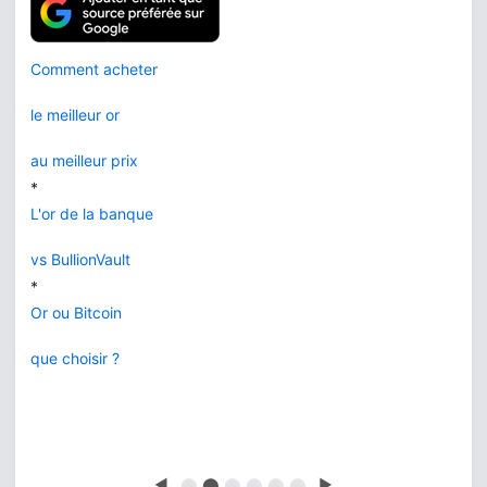
Comment acheter
le meilleur or
au meilleur prix
*
L'or de la banque
vs BullionVault
*
Or ou Bitcoin
que choisir ?
◀
⬤
⬤
⬤
⬤
⬤
⬤
▶