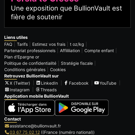
Une exposition que BullionVault est
fière de soutenir
Liens utiles
FAQ
Tarifs
Estimez vos frais
t oz/kg
Partenariat professionnels
Affililiation
Compte enfant
Plan d'Epargne or
Politique de confidentialité
Stratégie fiscale
Conditions générales
Cookies
Retrouvez BullionVault sur
X (Twitter)
LinkedIn
Facebook
YouTube
Instagram
Threads
Application mobile BullionVault
Contact
assistance@bullionvault.fr
03 67 75 02 12
((France (numéro national))