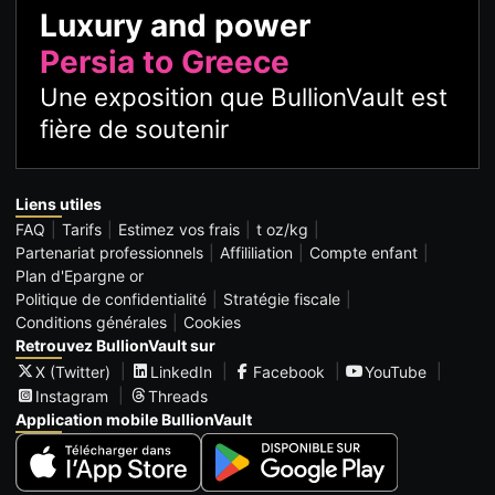
Luxury and power
Persia to Greece
Une exposition que BullionVault est
fière de soutenir
Liens utiles
FAQ
Tarifs
Estimez vos frais
t oz/kg
Partenariat professionnels
Affililiation
Compte enfant
Plan d'Epargne or
Politique de confidentialité
Stratégie fiscale
Conditions générales
Cookies
Retrouvez BullionVault sur
X (Twitter)
LinkedIn
Facebook
YouTube
Instagram
Threads
Application mobile BullionVault