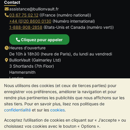
Contact
assistance@bullionvault.fr
03 67 75 02 12
((France (numéro national))
+44 (0)20 8600 0130
(Numéro international)
1-888-908-2858
(Etats-Unis et Canada (numéro vert))
Cliquez pour appeler
Heures d'ouverture
De 10h à 18h30 (heure de Paris), du lundi au vendredi
BullionVault (Galmarley Ltd)
3 Shortlands (7th Floor)
Hammersmith
London
W6 8DA
Nous utilisons des cookies (et ceux de tierces parties) pour
ROYAUME UNI
enregistrer vos préférences, améliorer la navigation et pour
rendre plus pertinentes les publicités que nous affichons sur les
sites tiers. Pour en savoir plus, lisez nos politiques de
confidentialité
et sur les
cookies
.
Acceptez l’utilisation de cookies en cliquant sur « J’accepte » ou
TrustScore 4.6 | 534 avis
choisissez vos cookies avec le bouton « Options ».
VEUILLEZ NOTER:
La valeur des métaux précieux peut aussi