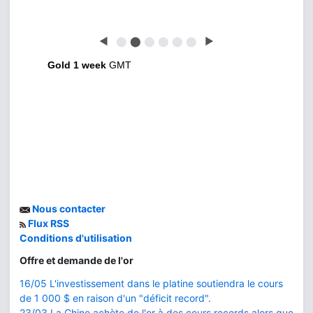
◀
⬤
⬤
⬤
⬤
⬤
⬤
▶
Gold 1 week
GMT
Nous contacter
Flux RSS
Conditions d'utilisation
Offre et demande de l'or
16/05 L'investissement dans le platine soutiendra le cours
de 1 000 $ en raison d'un "déficit record".
23/03 La Chine achète de l'or à des cours records alors que