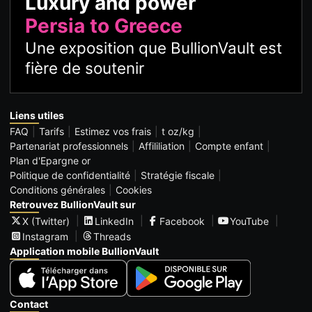
Luxury and power
Persia to Greece
Une exposition que BullionVault est
fière de soutenir
Liens utiles
FAQ
Tarifs
Estimez vos frais
t oz/kg
Partenariat professionnels
Affililiation
Compte enfant
Plan d'Epargne or
Politique de confidentialité
Stratégie fiscale
Conditions générales
Cookies
Retrouvez BullionVault sur
X (Twitter)
LinkedIn
Facebook
YouTube
Instagram
Threads
Application mobile BullionVault
Contact