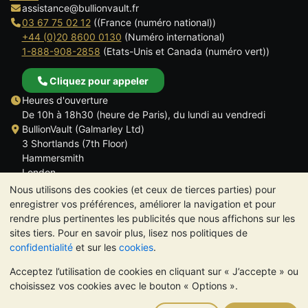
assistance@bullionvault.fr
03 67 75 02 12
((France (numéro national))
+44 (0)20 8600 0130
(Numéro international)
1-888-908-2858
(Etats-Unis et Canada (numéro vert))
Cliquez pour appeler
Heures d'ouverture
De 10h à 18h30 (heure de Paris), du lundi au vendredi
BullionVault (Galmarley Ltd)
3 Shortlands (7th Floor)
Hammersmith
London
W6 8DA
Nous utilisons des cookies (et ceux de tierces parties) pour
ROYAUME UNI
enregistrer vos préférences, améliorer la navigation et pour
rendre plus pertinentes les publicités que nous affichons sur les
sites tiers. Pour en savoir plus, lisez nos politiques de
confidentialité
et sur les
cookies
.
Acceptez l’utilisation de cookies en cliquant sur « J’accepte » ou
TrustScore 4.6 | 534 avis
choisissez vos cookies avec le bouton « Options ».
VEUILLEZ NOTER:
La valeur des métaux précieux peut aussi
bien baisser qu'augmenter. Les tendances historiques ne