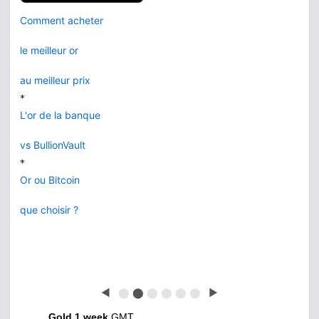
Comment acheter
le meilleur or
au meilleur prix
*
L'or de la banque
vs BullionVault
*
Or ou Bitcoin
que choisir ?
◀
⬤
⬤
⬤
⬤
⬤
⬤
▶
Gold 1 week
GMT