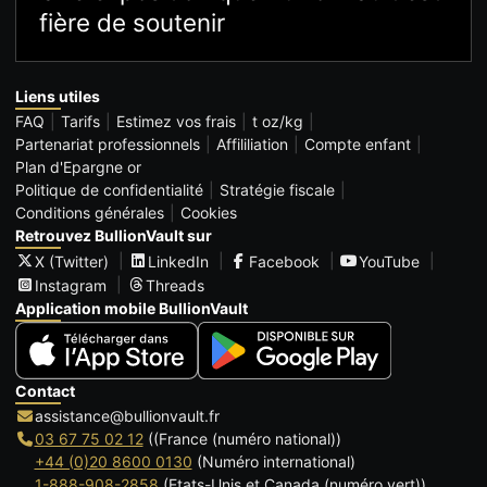
fière de soutenir
Liens utiles
FAQ
Tarifs
Estimez vos frais
t oz/kg
Partenariat professionnels
Affililiation
Compte enfant
Plan d'Epargne or
Politique de confidentialité
Stratégie fiscale
Conditions générales
Cookies
Retrouvez BullionVault sur
X (Twitter)
LinkedIn
Facebook
YouTube
Instagram
Threads
Application mobile BullionVault
Contact
assistance@bullionvault.fr
03 67 75 02 12
((France (numéro national))
+44 (0)20 8600 0130
(Numéro international)
1-888-908-2858
(Etats-Unis et Canada (numéro vert))