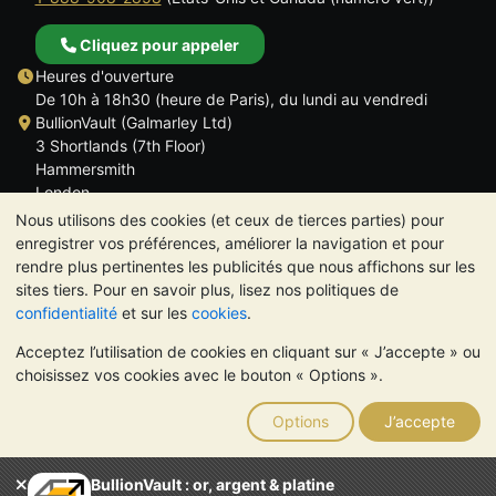
Cliquez pour appeler
Heures d'ouverture
De 10h à 18h30 (heure de Paris), du lundi au vendredi
BullionVault (Galmarley Ltd)
3 Shortlands (7th Floor)
Hammersmith
London
W6 8DA
Nous utilisons des cookies (et ceux de tierces parties) pour
ROYAUME UNI
enregistrer vos préférences, améliorer la navigation et pour
rendre plus pertinentes les publicités que nous affichons sur les
sites tiers. Pour en savoir plus, lisez nos politiques de
confidentialité
et sur les
cookies
.
Acceptez l’utilisation de cookies en cliquant sur « J’accepte » ou
TrustScore 4.6 | 534 avis
choisissez vos cookies avec le bouton « Options ».
VEUILLEZ NOTER:
La valeur des métaux précieux peut aussi
bien baisser qu'augmenter. Les tendances historiques ne
Options
J’accepte
garantissent pas l'évolution future des cours. Rien sur les sites
Internet de BullionVault ou dans ses communications ne
constitue un conseil en investissement. Demander l'avis d'un
BullionVault : or, argent & platine
professionnel est à envisager pour déterminer si la possession