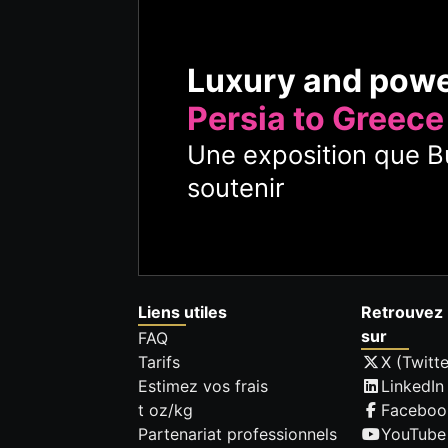
Luxury and pow
Persia to Greece
Une exposition que Bu
soutenir
Liens utiles
Retrouvez 
sur
FAQ
Tarifs
X (Twitte
Estimez vos frais
LinkedIn
t oz/kg
Faceboo
Partenariat professionnels
YouTube