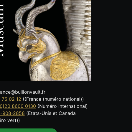
tance@bullionvault.fr
 75 02 12
((France (numéro national))
0)20 8600 0130
(Numéro international)
8-908-2858
(Etats-Unis et Canada
ro vert))