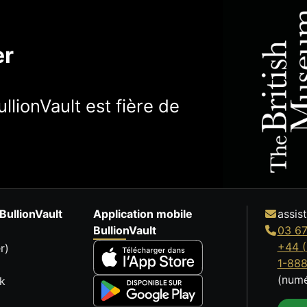
er
llionVault est fière de
BullionVault
Application mobile
assis
BullionVault
03 67
+44 (
r)
1-88
(numé
k