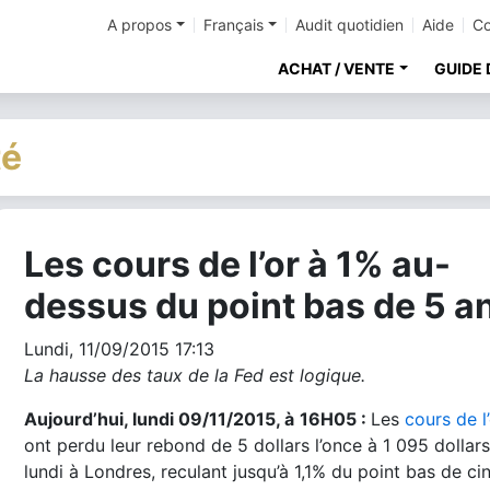
A propos
Français
Audit quotidien
Aide
Co
ACHAT / VENTE
GUIDE 
té
Les cours de l’or à 1% au-
cher
dessus du point bas de 5 a
Lundi, 11/09/2015 17:13
La hausse des taux de la Fed est logique.
Aujourd’hui, lundi 09/11/2015, à
16H05 :
Les
cours de l
ont perdu leur rebond de 5 dollars l’once à 1 095 dollars
lundi à Londres, reculant jusqu’à 1,1% du point bas de ci