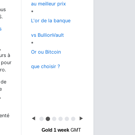
au meilleur prix
nus
*
S.
L'or de la banque
s
vs BullionVault
*
,
Or ou Bitcoin
urs à
 pour
que choisir ?
ro.
 de
e
,
menté
◀
⬤
⬤
⬤
⬤
⬤
⬤
▶
Gold 1 week
GMT