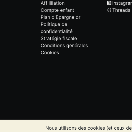
Affililiation
Instagra
Compte enfant
Threads
Plan d'Epargne or
Politique de
confidentialité
Stratégie fiscale
Conditions générales
Cookies
VEUILLEZ NOTER:
La valeur des métau
Nous utilisons des cookies (et ceux de
l'évolution future des cours. Rien sur l