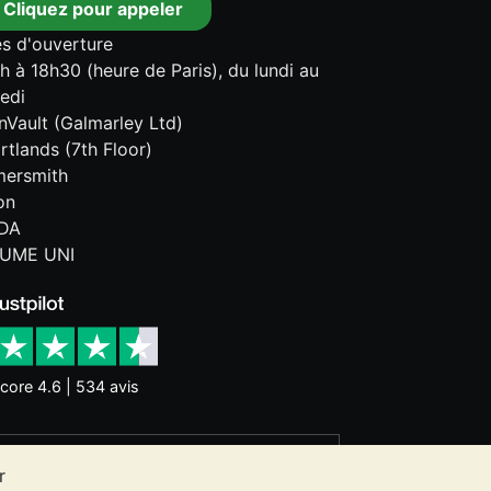
Cliquez pour appeler
s d'ouverture
h à 18h30 (heure de Paris), du lundi au
edi
onVault (Galmarley Ltd)
rtlands (7th Floor)
ersmith
on
DA
UME UNI
core 4.6 | 534 avis
nces historiques ne garantissent pas
r
 ne constitue un conseil en