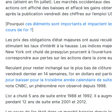
ans (atteint en fin juillet). Les marchés occidentaux des
actions ont affiché des baisses et effacé les gains obte
après la publication vendredi des chiffres sur l’emploi U
[Pourquoi
ces éléments sont importants et impactent le
cours de l’or ?
]
Les prix des obligations d’état majeures ont aussi reculé
stimulant les taux d’intérêt à la hausse. Les indices maje
New York ont chuté de presqu’un pourcent à l’ouverture
correspondre aux pertes sur les actions dans la zone eu
Reculant pour rester inchangé sur le plus bas de clôture
vendredi dernier en 14 semaines, l’or en dollars est parti
pour baisser pour la troisième année calendaire de suite
note CNBC, un phénomène non observé depuis 1998.
L’or a chuté 5 ans de suite entre 1988 et 1992. Il a aug
pendant 12 ans de suite ente 2001 et 2012.
Les cours de l’or était dans un marché baissier depuis le