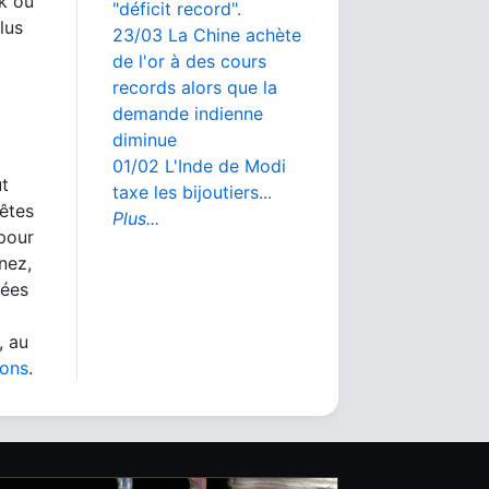
rk ou
"déficit record".
lus
23/03 La Chine achète
de l'or à des cours
records alors que la
demande indienne
diminue
01/02 L'Inde de Modi
ut
taxe les bijoutiers...
 êtes
Plus...
 pour
nez,
nées
, au
ions
.