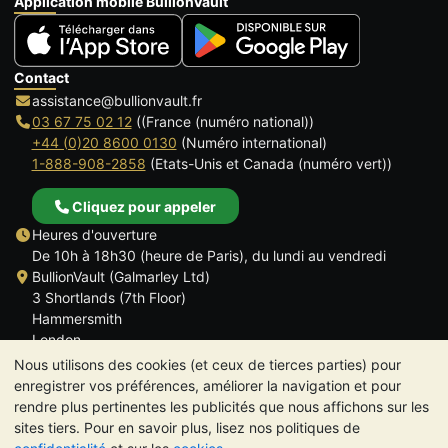
Application mobile BullionVault
Contact
assistance@bullionvault.fr
03 67 75 02 12
((France (numéro national))
+44 (0)20 8600 0130
(Numéro international)
1-888-908-2858
(Etats-Unis et Canada (numéro vert))
Cliquez pour appeler
Heures d'ouverture
De 10h à 18h30 (heure de Paris), du lundi au vendredi
BullionVault (Galmarley Ltd)
3 Shortlands (7th Floor)
Hammersmith
London
W6 8DA
Nous utilisons des cookies (et ceux de tierces parties) pour
ROYAUME UNI
enregistrer vos préférences, améliorer la navigation et pour
rendre plus pertinentes les publicités que nous affichons sur les
sites tiers. Pour en savoir plus, lisez nos politiques de