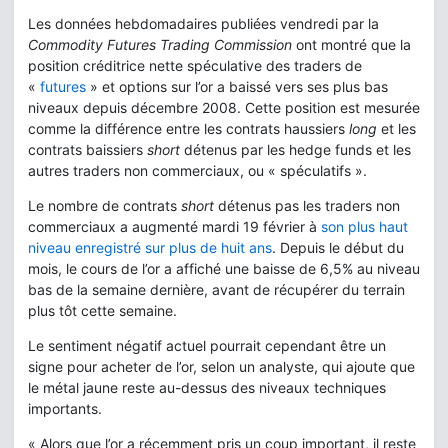
Les données hebdomadaires publiées vendredi par la
Commodity Futures Trading Commission
ont montré que la
position créditrice nette spéculative des traders de
«
futures
» et options sur l’or a baissé vers ses plus bas
niveaux depuis décembre 2008. Cette position est mesurée
comme la différence entre les contrats haussiers
long
et les
contrats baissiers
short
détenus par les hedge funds et les
autres traders non commerciaux, ou « spéculatifs ».
Le nombre de contrats
short
détenus pas les traders non
commerciaux a augmenté mardi 19 février à
son plus haut
niveau enregistré sur plus de huit ans
. Depuis le début du
mois, le cours de l’or a affiché une baisse de 6,5% au niveau
bas de la semaine dernière, avant de récupérer du terrain
plus tôt cette semaine.
Le sentiment négatif actuel pourrait cependant être un
signe pour acheter de l’or, selon un analyste, qui ajoute que
le métal jaune reste au-dessus des niveaux techniques
importants.
« Alors que l’or a récemment pris un coup important, il reste