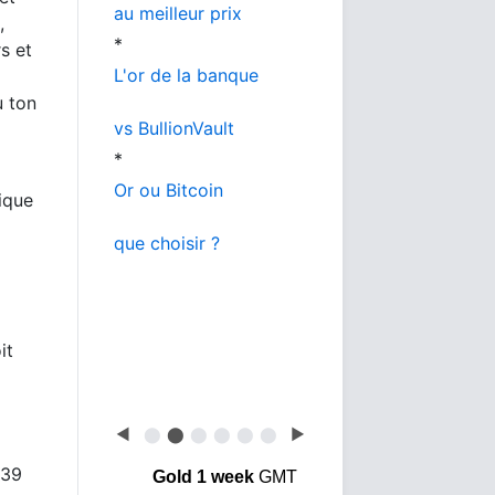
au meilleur prix
,
*
s et
L'or de la banque
u ton
vs BullionVault
*
Or ou Bitcoin
dique
que choisir ?
it
◀
⬤
⬤
⬤
⬤
⬤
⬤
▶
539
Gold 1 week
GMT