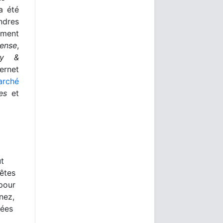
a été
ndres
ement
Sense
,
ey &
rnet
arché
es
et
ut
 êtes
 pour
nez,
nées