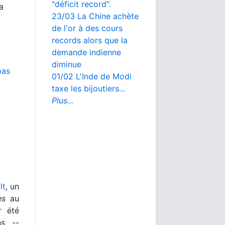
"déficit record".
a
23/03 La Chine achète
de l'or à des cours
records alors que la
demande indienne
diminue
pas
01/02 L'Inde de Modi
taxe les bijoutiers...
Plus...
lt
, un
es
au
r été
ns --