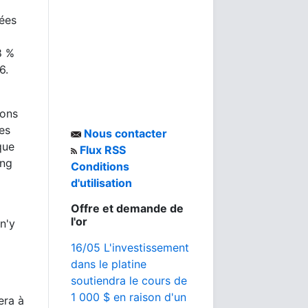
nées
8 %
6.
ions
es
Nous contacter
que
Flux RSS
ong
Conditions
d'utilisation
Offre et demande de
l'or
n'y
16/05 L'investissement
dans le platine
soutiendra le cours de
1 000 $ en raison d'un
era à