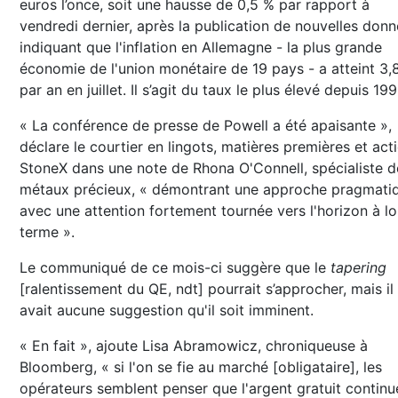
euros l’once, soit une hausse de 0,5 % par rapport à
vendredi dernier, après la publication de nouvelles don
indiquant que l'inflation en Allemagne - la plus grande
économie de l'union monétaire de 19 pays - a atteint 3,
par an en juillet. Il s’agit du taux le plus élevé depuis 199
« La conférence de presse de Powell a été apaisante »,
déclare le courtier en lingots, matières premières et act
StoneX dans une note de Rhona O'Connell, spécialiste d
métaux précieux, « démontrant une approche pragmati
avec une attention fortement tournée vers l'horizon à l
terme ».
Le communiqué de ce mois-ci suggère que le
tapering
[ralentissement du QE, ndt] pourrait s’approcher, mais il 
avait aucune suggestion qu'il soit imminent.
« En fait », ajoute Lisa Abramowicz, chroniqueuse à
Bloomberg, « si l'on se fie au marché [obligataire], les
opérateurs semblent penser que l'argent gratuit continu