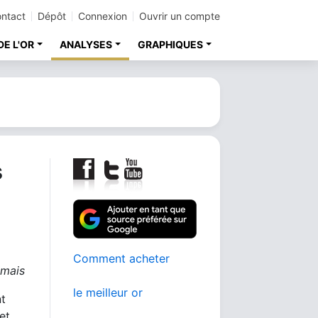
ntact
Dépôt
Connexion
Ouvrir un compte
DE L'OR
ANALYSES
GRAPHIQUES
s
Comment acheter
amais
le meilleur or
t
et