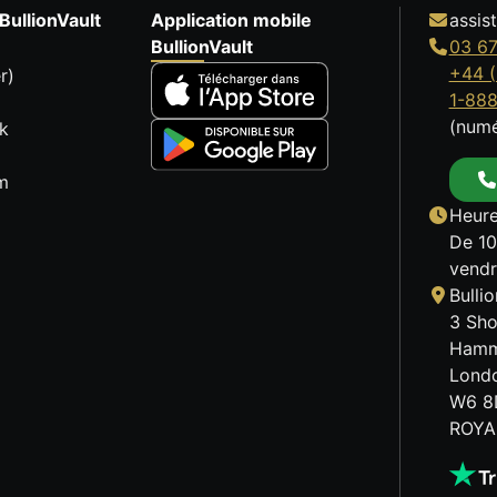
BullionVault
Application mobile
assis
BullionVault
03 67
+44 (
r)
1-88
(numé
k
m
Heure
De 10
vendr
Bulli
3 Sho
Hamm
Lond
W6 8
ROYA