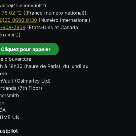
tance@bullionvault.fr
 75 02 12
((France (numéro national))
0)20 8600 0130
(Numéro international)
8-908-2858
(Etats-Unis et Canada
ro vert))
Cliquez pour appeler
s d'ouverture
h à 18h30 (heure de Paris), du lundi au
edi
onVault (Galmarley Ltd)
rtlands (7th Floor)
ersmith
on
DA
UME UNI