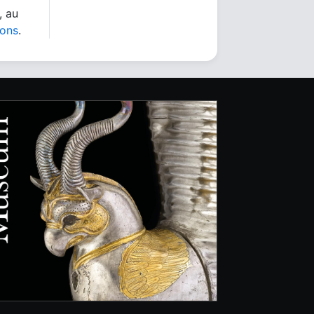
, au
ions
.