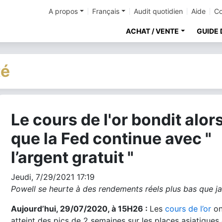
A propos
Français
Audit quotidien
Aide
Co
ACHAT / VENTE
GUIDE 
té
Le cours de l'or bondit alor
cher
que la Fed continue avec "
l’argent gratuit "
Jeudi, 7/29/2021 17:19
Powell se heurte à des rendements réels plus bas que j
Aujourd’hui, 29/07/2020, à 15H26 :
Les
cours de l’or
on
atteint des pics de 2 semaines sur les places asiatiques 