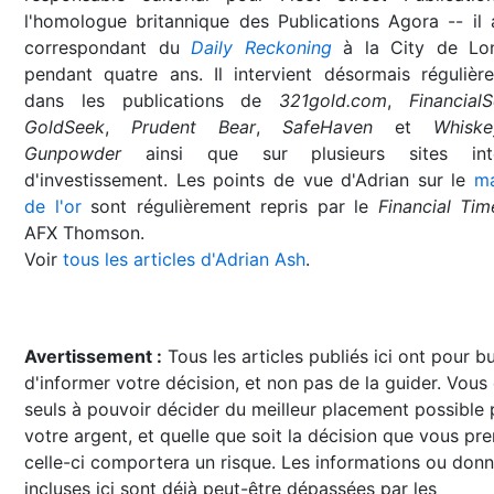
l'homologue britannique des Publications Agora -- il 
correspondant du
Daily Reckoning
à la City de Lo
pendant quatre ans. Il intervient désormais régulièr
dans les publications de
321gold.com
,
Financial
GoldSeek
,
Prudent Bear
,
SafeHaven
et
Whisk
Gunpowder
ainsi que sur plusieurs sites inte
d'investissement. Les points de vue d'Adrian sur le
m
de l'or
sont régulièrement repris par le
Financial Tim
AFX Thomson.
Voir
tous les articles d'Adrian Ash
.
Avertissement :
Tous les articles publiés ici ont pour b
d'informer votre décision, et non pas de la guider. Vous
seuls à pouvoir décider du meilleur placement possible
votre argent, et quelle que soit la décision que vous pre
celle-ci comportera un risque. Les informations ou don
incluses ici sont déjà peut-être dépassées par les