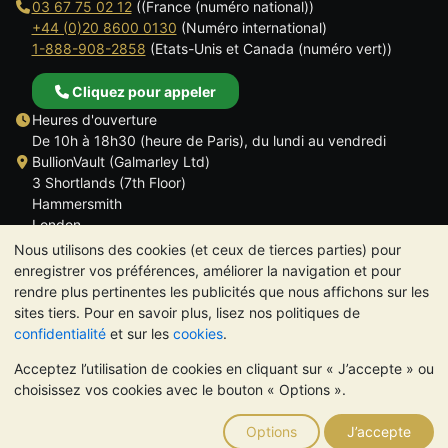
03 67 75 02 12
((France (numéro national))
+44 (0)20 8600 0130
(Numéro international)
1-888-908-2858
(Etats-Unis et Canada (numéro vert))
Cliquez pour appeler
Heures d'ouverture
De 10h à 18h30 (heure de Paris), du lundi au vendredi
BullionVault (Galmarley Ltd)
3 Shortlands (7th Floor)
Hammersmith
London
W6 8DA
Nous utilisons des cookies (et ceux de tierces parties) pour
ROYAUME UNI
enregistrer vos préférences, améliorer la navigation et pour
rendre plus pertinentes les publicités que nous affichons sur les
sites tiers. Pour en savoir plus, lisez nos politiques de
confidentialité
et sur les
cookies
.
Acceptez l’utilisation de cookies en cliquant sur « J’accepte » ou
TrustScore 4.6 | 534 avis
choisissez vos cookies avec le bouton « Options ».
VEUILLEZ NOTER:
La valeur des métaux précieux peut aussi
bien baisser qu'augmenter. Les tendances historiques ne
Options
J’accepte
garantissent pas l'évolution future des cours. Rien sur les sites