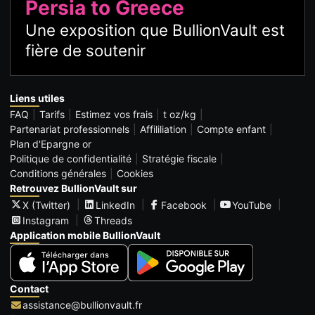
Persia to Greece
Une exposition que BullionVault est
fière de soutenir
Liens utiles
FAQ
Tarifs
Estimez vos frais
t oz/kg
Partenariat professionnels
Affililiation
Compte enfant
Plan d'Epargne or
Politique de confidentialité
Stratégie fiscale
Conditions générales
Cookies
Retrouvez BullionVault sur
X (Twitter)
LinkedIn
Facebook
YouTube
Instagram
Threads
Application mobile BullionVault
Contact
assistance@bullionvault.fr