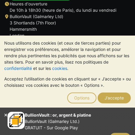
Heures d'ouverture
De 10h à 18h30 (heure de Paris), du lundi au vendredi
BullionVault (Galmarley Ltd)
3 Shortlands (7th Floor)
Hammersmith
London
W6 8DA
Nous utilisons des cookies (et ceux de tierces parties) pour
ROYAUME UNI
enregistrer vos préférences, améliorer la navigation et pour
rendre plus pertinentes les publicités que nous affichons sur les
sites tiers. Pour en savoir plus, lisez nos politiques de
confidentialité
et sur les
cookies
.
Acceptez l’utilisation de cookies en cliquant sur « J’accepte » ou
TrustScore 4.6 | 534 avis
choisissez vos cookies avec le bouton « Options ».
VEUILLEZ NOTER:
La valeur des métaux précieux peut aussi
bien baisser qu'augmenter. Les tendances historiques ne
Options
J’accepte
garantissent pas l'évolution future des cours. Rien sur les sites
Internet de BullionVault ou dans ses communications ne
constitue un conseil en investissement. Demander l'avis d'un
BullionVault : or, argent & platine
professionnel est à envisager pour déterminer si la possession
BullionVault (Galmarley Ltd.)
de métaux précieux vous convient.
GRATUIT - Sur Google Play
Entreprise enregistrée en Grande-Bretagne (numéro 4943684)