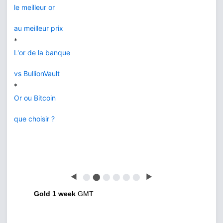
le meilleur or
au meilleur prix
*
L'or de la banque
vs BullionVault
*
Or ou Bitcoin
que choisir ?
◀
⬤
⬤
⬤
⬤
⬤
⬤
▶
Gold 1 week
GMT