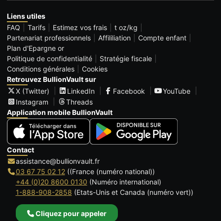
Liens utiles
FAQ
Tarifs
Estimez vos frais
t oz/kg
Partenariat professionnels
Affililiation
Compte enfant
Plan d'Epargne or
Politique de confidentialité
Stratégie fiscale
Conditions générales
Cookies
Retrouvez BullionVault sur
X (Twitter)
LinkedIn
Facebook
YouTube
Instagram
Threads
Application mobile BullionVault
Contact
assistance@bullionvault.fr
03 67 75 02 12
((France (numéro national))
+44 (0)20 8600 0130
(Numéro international)
1-888-908-2858
(Etats-Unis et Canada (numéro vert))
Cliquez pour appeler