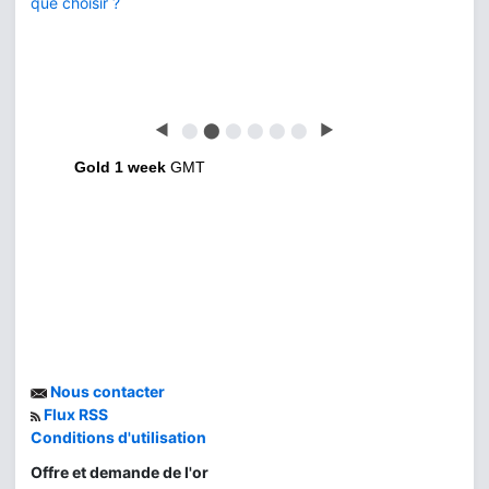
que choisir ?
◀
⬤
⬤
⬤
⬤
⬤
⬤
▶
Gold 1 week
GMT
Nous contacter
Flux RSS
Conditions d'utilisation
Offre et demande de l'or