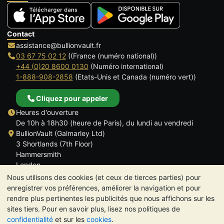
Contact
assistance@bullionvault.fr
03 67 75 02 12
((France (numéro national))
+44 (0)20 8600 0130
(Numéro international)
1-888-908-2858
(Etats-Unis et Canada (numéro vert))
Cliquez pour appeler
Heures d'ouverture
De 10h à 18h30 (heure de Paris), du lundi au vendredi
BullionVault (Galmarley Ltd)
3 Shortlands (7th Floor)
Hammersmith
London
W6 8DA
Nous utilisons des cookies (et ceux de tierces parties) pour
ROYAUME UNI
enregistrer vos préférences, améliorer la navigation et pour
rendre plus pertinentes les publicités que nous affichons sur les
sites tiers. Pour en savoir plus, lisez nos politiques de
confidentialité
et sur les
cookies
.