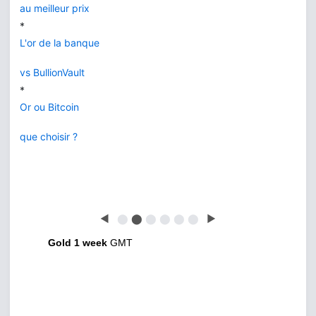
au meilleur prix
*
L'or de la banque
vs BullionVault
*
Or ou Bitcoin
que choisir ?
◀
⬤
⬤
⬤
⬤
⬤
⬤
▶
Gold 1 week
GMT