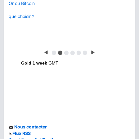
Or ou Bitcoin
que choisir ?
◀
⬤
⬤
⬤
⬤
⬤
⬤
▶
Gold 1 week
GMT
Nous contacter
Flux RSS