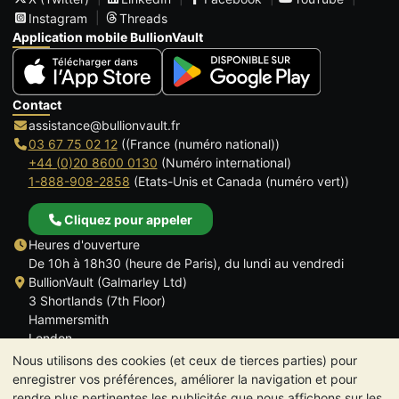
Instagram
Threads
Application mobile BullionVault
Contact
assistance@bullionvault.fr
03 67 75 02 12
((France (numéro national))
+44 (0)20 8600 0130
(Numéro international)
1-888-908-2858
(Etats-Unis et Canada (numéro vert))
Cliquez pour appeler
Heures d'ouverture
De 10h à 18h30 (heure de Paris), du lundi au vendredi
BullionVault (Galmarley Ltd)
3 Shortlands (7th Floor)
Hammersmith
London
W6 8DA
Nous utilisons des cookies (et ceux de tierces parties) pour
ROYAUME UNI
enregistrer vos préférences, améliorer la navigation et pour
rendre plus pertinentes les publicités que nous affichons sur les