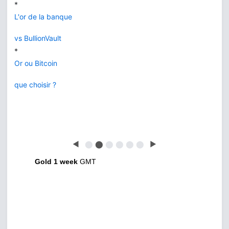
*
L'or de la banque
vs BullionVault
*
Or ou Bitcoin
que choisir ?
◀
⬤
⬤
⬤
⬤
⬤
⬤
▶
Gold 1 week
GMT