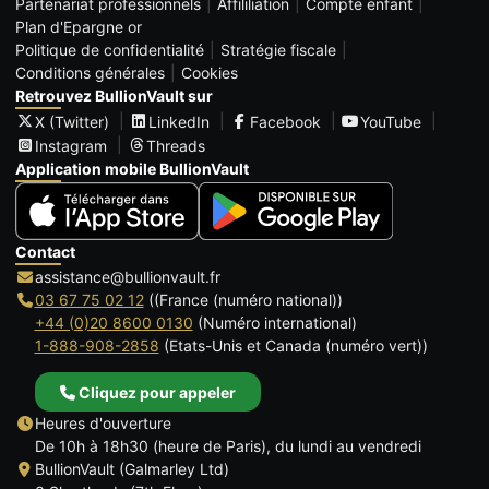
Partenariat professionnels
Affililiation
Compte enfant
Plan d'Epargne or
Politique de confidentialité
Stratégie fiscale
Conditions générales
Cookies
Retrouvez BullionVault sur
X (Twitter)
LinkedIn
Facebook
YouTube
Instagram
Threads
Application mobile BullionVault
Contact
assistance@bullionvault.fr
03 67 75 02 12
((France (numéro national))
+44 (0)20 8600 0130
(Numéro international)
1-888-908-2858
(Etats-Unis et Canada (numéro vert))
Cliquez pour appeler
Heures d'ouverture
De 10h à 18h30 (heure de Paris), du lundi au vendredi
BullionVault (Galmarley Ltd)