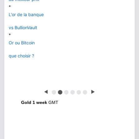
*
L'or de la banque
vs BullionVault
*
Or ou Bitcoin
que choisir ?
◀
⬤
⬤
⬤
⬤
⬤
⬤
▶
Gold 1 week
GMT