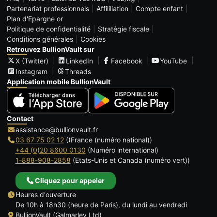
Partenariat professionnels
Affililiation
Compte enfant
Plan d'Epargne or
Politique de confidentialité
Stratégie fiscale
Conditions générales
Cookies
Retrouvez BullionVault sur
X (Twitter)
LinkedIn
Facebook
YouTube
Instagram
Threads
Application mobile BullionVault
Contact
assistance@bullionvault.fr
03 67 75 02 12
((France (numéro national))
+44 (0)20 8600 0130
(Numéro international)
1-888-908-2858
(Etats-Unis et Canada (numéro vert))
Cliquez pour appeler
Heures d'ouverture
De 10h à 18h30 (heure de Paris), du lundi au vendredi
BullionVault (Galmarley Ltd)