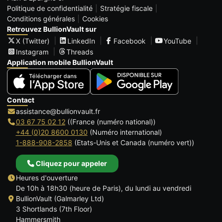
Politique de confidentialité
Stratégie fiscale
Conditions générales
Cookies
Retrouvez BullionVault sur
X (Twitter)
LinkedIn
Facebook
YouTube
Instagram
Threads
Application mobile BullionVault
Contact
assistance@bullionvault.fr
03 67 75 02 12
((France (numéro national))
+44 (0)20 8600 0130
(Numéro international)
1-888-908-2858
(Etats-Unis et Canada (numéro vert))
Cliquez pour appeler
Heures d'ouverture
De 10h à 18h30 (heure de Paris), du lundi au vendredi
BullionVault (Galmarley Ltd)
3 Shortlands (7th Floor)
Hammersmith