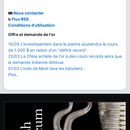
Nous contacter
Flux RSS
Conditions d'utilisation
Offre et demande de l'or
16/05 L'investissement dans le platine soutiendra le cours
de 1 000 $ en raison d'un "déficit record".
23/03 La Chine achète de l'or à des cours records alors que
la demande indienne diminue
01/02 L'Inde de Modi taxe les bijoutiers...
Plus...