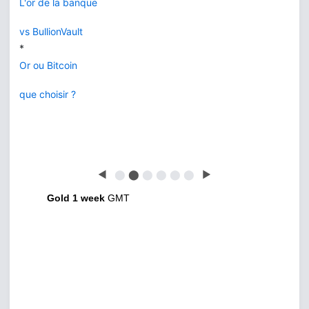
L'or de la banque
vs BullionVault
*
Or ou Bitcoin
que choisir ?
◀
⬤
⬤
⬤
⬤
⬤
⬤
▶
Gold 1 week
GMT