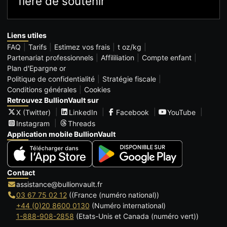
fière de soutenir
Liens utiles
FAQ
Tarifs
Estimez vos frais
t oz/kg
Partenariat professionnels
Affililiation
Compte enfant
Plan d'Epargne or
Politique de confidentialité
Stratégie fiscale
Conditions générales
Cookies
Retrouvez BullionVault sur
X (Twitter)
LinkedIn
Facebook
YouTube
Instagram
Threads
Application mobile BullionVault
Contact
assistance@bullionvault.fr
03 67 75 02 12
((France (numéro national))
+44 (0)20 8600 0130
(Numéro international)
1-888-908-2858
(Etats-Unis et Canada (numéro vert))