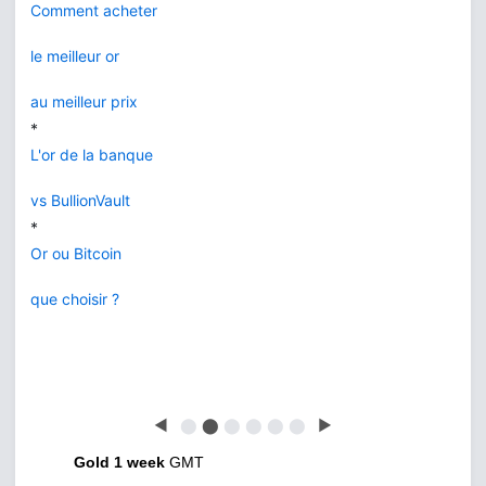
Comment acheter
le meilleur or
au meilleur prix
*
L'or de la banque
vs BullionVault
*
Or ou Bitcoin
que choisir ?
◀
⬤
⬤
⬤
⬤
⬤
⬤
▶
Gold 1 week
GMT