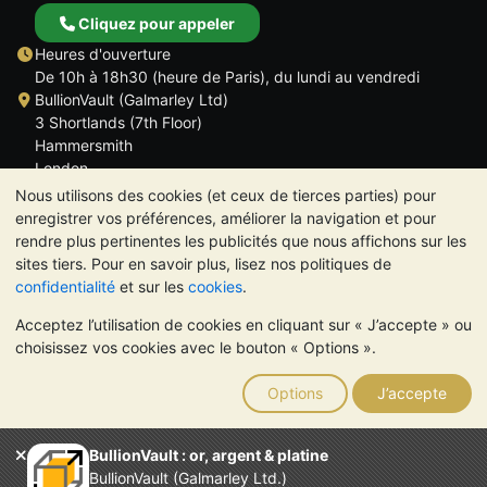
Cliquez pour appeler
Heures d'ouverture
De 10h à 18h30 (heure de Paris), du lundi au vendredi
BullionVault (Galmarley Ltd)
3 Shortlands (7th Floor)
Hammersmith
London
W6 8DA
Nous utilisons des cookies (et ceux de tierces parties) pour
ROYAUME UNI
enregistrer vos préférences, améliorer la navigation et pour
rendre plus pertinentes les publicités que nous affichons sur les
sites tiers. Pour en savoir plus, lisez nos politiques de
confidentialité
et sur les
cookies
.
Acceptez l’utilisation de cookies en cliquant sur « J’accepte » ou
TrustScore 4.6 | 534 avis
choisissez vos cookies avec le bouton « Options ».
VEUILLEZ NOTER:
La valeur des métaux précieux peut aussi
bien baisser qu'augmenter. Les tendances historiques ne
Options
J’accepte
garantissent pas l'évolution future des cours. Rien sur les sites
Internet de BullionVault ou dans ses communications ne
constitue un conseil en investissement. Demander l'avis d'un
BullionVault : or, argent & platine
professionnel est à envisager pour déterminer si la possession
BullionVault (Galmarley Ltd.)
de métaux précieux vous convient.