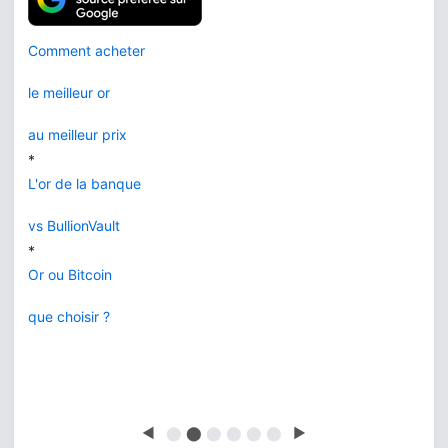
Comment acheter
le meilleur or
au meilleur prix
*
L'or de la banque
vs BullionVault
*
Or ou Bitcoin
que choisir ?
◀
⬤
⬤
⬤
⬤
⬤
⬤
▶