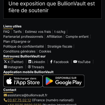
Une exposition que BullionVault est
fière de soutenir
Liens utiles
FAQ
Tarifs
Estimez vos frais
t oz/kg
Partenariat professionnels
Affililiation
Compte enfant
Plan d'Epargne or
Politique de confidentialité
Stratégie fiscale
Conditions générales
Cookies
Retrouvez BullionVault sur
X (Twitter)
LinkedIn
Facebook
YouTube
Instagram
Threads
Application mobile BullionVault
Contact
assistance@bullionvault.fr
03 67 75 02 12
((France (numéro national))
+44 (0)20 8600 0130
(Numéro international)