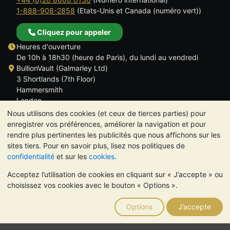
1-888-908-2858
(Etats-Unis et Canada (numéro vert))
Cliquez pour appeler
Heures d'ouverture
De 10h à 18h30 (heure de Paris), du lundi au vendredi
BullionVault (Galmarley Ltd)
3 Shortlands (7th Floor)
Hammersmith
London
W6 8DA
Nous utilisons des cookies (et ceux de tierces parties) pour
ROYAUME UNI
enregistrer vos préférences, améliorer la navigation et pour
rendre plus pertinentes les publicités que nous affichons sur les
sites tiers. Pour en savoir plus, lisez nos politiques de
confidentialité
et sur les
cookies
.
Acceptez l’utilisation de cookies en cliquant sur « J’accepte » ou
TrustScore 4.6 | 534 avis
choisissez vos cookies avec le bouton « Options ».
VEUILLEZ NOTER:
La valeur des métaux précieux peut aussi
bien baisser qu'augmenter. Les tendances historiques ne
Options
J’accepte
garantissent pas l'évolution future des cours. Rien sur les sites
Internet de BullionVault ou dans ses communications ne
constitue un conseil en investissement. Demander l'avis d'un