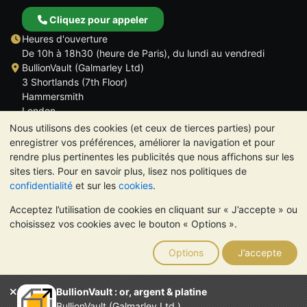
Cliquez pour appeler
Heures d'ouverture
De 10h à 18h30 (heure de Paris), du lundi au vendredi
BullionVault (Galmarley Ltd)
3 Shortlands (7th Floor)
Hammersmith
London
W6 8DA
Nous utilisons des cookies (et ceux de tierces parties) pour
ROYAUME UNI
enregistrer vos préférences, améliorer la navigation et pour
rendre plus pertinentes les publicités que nous affichons sur les
sites tiers. Pour en savoir plus, lisez nos politiques de
confidentialité
et sur les
cookies
.
Acceptez l’utilisation de cookies en cliquant sur « J’accepte » ou
TrustScore 4.6 | 534 avis
choisissez vos cookies avec le bouton « Options ».
VEUILLEZ NOTER:
La valeur des métaux précieux peut aussi
bien baisser qu'augmenter. Les tendances historiques ne
Options
J’accepte
garantissent pas l'évolution future des cours. Rien sur les sites
Internet de BullionVault ou dans ses communications ne
constitue un conseil en investissement. Demander l'avis d'un
BullionVault : or, argent & platine
professionnel est à envisager pour déterminer si la possession
BullionVault (Galmarley Ltd.)