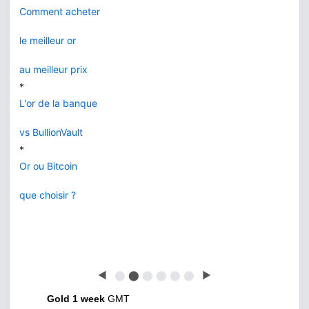
Comment acheter
le meilleur or
au meilleur prix
*
L'or de la banque
vs BullionVault
*
Or ou Bitcoin
que choisir ?
◀
⬤
⬤
⬤
⬤
⬤
⬤
▶
Gold 1 week
GMT