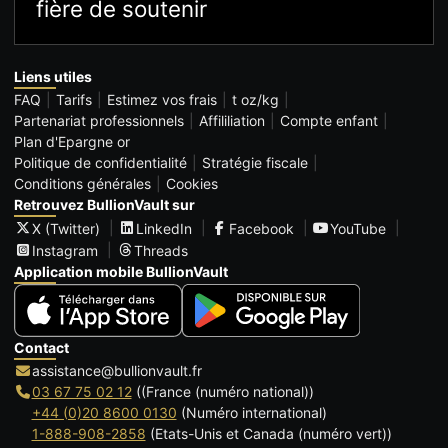
fière de soutenir
Liens utiles
FAQ
Tarifs
Estimez vos frais
t oz/kg
Partenariat professionnels
Affililiation
Compte enfant
Plan d'Epargne or
Politique de confidentialité
Stratégie fiscale
Conditions générales
Cookies
Retrouvez BullionVault sur
X (Twitter)
LinkedIn
Facebook
YouTube
Instagram
Threads
Application mobile BullionVault
Contact
assistance@bullionvault.fr
03 67 75 02 12
((France (numéro national))
+44 (0)20 8600 0130
(Numéro international)
1-888-908-2858
(Etats-Unis et Canada (numéro vert))