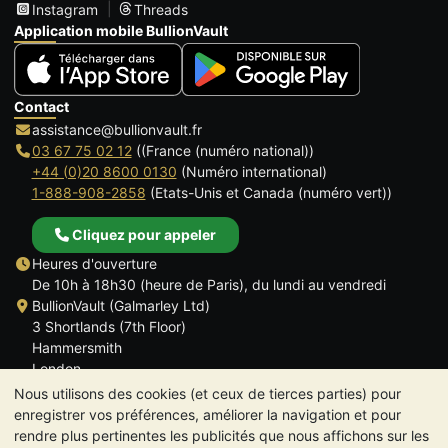
Instagram
Threads
Application mobile BullionVault
Contact
assistance@bullionvault.fr
03 67 75 02 12
((France (numéro national))
+44 (0)20 8600 0130
(Numéro international)
1-888-908-2858
(Etats-Unis et Canada (numéro vert))
Cliquez pour appeler
Heures d'ouverture
De 10h à 18h30 (heure de Paris), du lundi au vendredi
BullionVault (Galmarley Ltd)
3 Shortlands (7th Floor)
Hammersmith
London
W6 8DA
Nous utilisons des cookies (et ceux de tierces parties) pour
ROYAUME UNI
enregistrer vos préférences, améliorer la navigation et pour
rendre plus pertinentes les publicités que nous affichons sur les