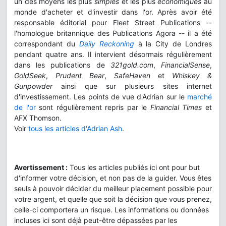
un des moyens les plus
simples
et les plus
économiques
au
monde d'acheter et d'investir dans l'or. Après avoir été
responsable éditorial pour Fleet Street Publications --
l'homologue britannique des Publications Agora -- il a été
correspondant du
Daily Reckoning
à la City de Londres
pendant quatre ans. Il intervient désormais régulièrement
dans les publications de
321gold.com
,
FinancialSense
,
GoldSeek
,
Prudent Bear
,
SafeHaven
et
Whiskey &
Gunpowder
ainsi que sur plusieurs sites internet
d'investissement. Les points de vue d'Adrian sur le
marché
de l'or
sont régulièrement repris par le
Financial Times
et
AFX Thomson.
Voir
tous les articles d'Adrian Ash
.
Avertissement :
Tous les articles publiés ici ont pour but
d'informer votre décision, et non pas de la guider. Vous êtes
seuls à pouvoir décider du meilleur placement possible pour
votre argent, et quelle que soit la décision que vous prenez,
celle-ci comportera un risque. Les informations ou données
incluses ici sont déjà peut-être dépassées par les