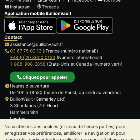
Instagram
Threads
Application mobile BullionVault
Contact
assistance@bullionvault.fr
03 67 75 02 12
((France (numéro national))
+44 (0)20 8600 0130
(Numéro international)
1-888-908-2858
(Etats-Unis et Canada (numéro vert))
Cliquez pour appeler
Heures d'ouverture
De 10h à 18h30 (heure de Paris), du lundi au vendredi
BullionVault (Galmarley Ltd)
3 Shortlands (7th Floor)
Hammersmith
London
W6 8DA
Nous utilisons des cookies (et ceux de tierces parties) pour
ROYAUME UNI
enregistrer vos préférences, améliorer la navigation et pour
rendre plus pertinentes les publicités que nous affichons sur les