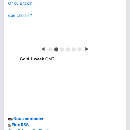
Or ou Bitcoin
que choisir ?
◀
⬤
⬤
⬤
⬤
⬤
⬤
▶
Gold 1 week
GMT
Nous contacter
Flux RSS