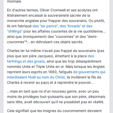
monnaie.
En d'autres termes, Oliver Cromwell et ses acolytes ont
littéralement encaissé la souveraineté sacrée de la
monarchie anglaise pour frapper des souverains. Ou plutôt,
ils ont fabriqué
des “six pence”, des “broads” et des
“shillings”
pour les affaires courantes de la vie quotidienne...
ainsi que (ironiquement) des “couronnes” et des “demi-
couronnes”*... en détruisant ces objets sacrés.
Charles Ier lui-même n'avait pas frappé de souverains (pas
plus que son père Jacques), émettant à la place
des
farthings et des groats
, ainsi que les trop désespérément
nommés Unite et Triple Unite en or. Mais lorsque les Anglais
reprirent leurs esprits en 1660, fatigués
de gouvernants qui
interdisaient Noël au nom du Christ
, ils invitèrent le fils de
Charles à revenir au pays et à reprendre le pouvoir...
...mais en tant que roi d'un nouveau genre, avec un peu
moins de privilèges tout-puissants que son père, désormais
sans tête, avait découvert qu'il ne possédait pas en réalité.
Cela signifiait que les insignes du couronnement devaient