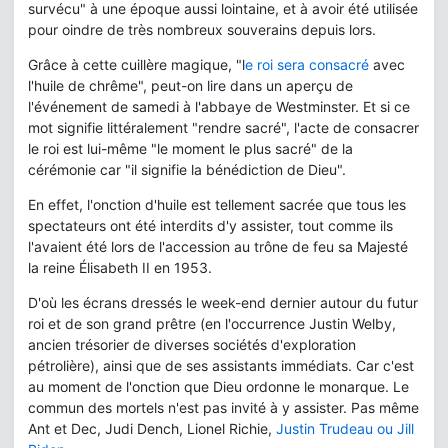
survécu" à une époque aussi lointaine, et à avoir été utilisée
pour oindre de très nombreux souverains depuis lors.
Grâce à cette cuillère magique, "l
e roi sera consacré
avec
l'huile de chrême", peut-on lire dans un aperçu de
l'événement de samedi à l'abbaye de Westminster. Et si ce
mot signifie littéralement "rendre sacré", l'acte de consacrer
le roi est lui-même "le moment le plus sacré" de la
cérémonie car "il signifie la bénédiction de Dieu".
En effet, l'onction d'huile est tellement sacrée que tous les
spectateurs ont été interdits d'y assister, tout comme ils
l'avaient été lors de l'accession au trône de feu sa Majesté
la reine Élisabeth II en 1953.
D'où les écrans dressés le week-end dernier autour du futur
roi et de son grand prêtre (en l'occurrence Justin Welby,
ancien trésorier de diverses sociétés d'exploration
pétrolière), ainsi que de ses assistants immédiats. Car c'est
au moment de l'onction que Dieu ordonne le monarque. Le
commun des mortels n'est pas invité à y assister. Pas même
Ant et Dec, Judi Dench, Lionel Richie,
Justin Trudeau ou Jill