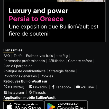
Luxury and power
Persia to Greece
Une exposition que BullionVault est
fière de soutenir
Liens utiles
FAQ
Tarifs
Estimez vos frais
t oz/kg
Partenariat professionnels
Affililiation
Compte enfant
Plan d'Epargne or
Politique de confidentialité
Stratégie fiscale
Conditions générales
Cookies
Retrouvez BullionVault sur
X (Twitter)
LinkedIn
Facebook
YouTube
Instagram
Threads
Application mobile BullionVault