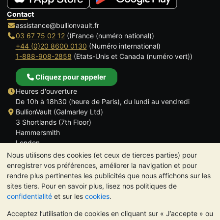
Contact
assistance@bullionvault.fr
03 67 75 02 12
((France (numéro national))
+44 (0)20 8600 0130
(Numéro international)
1-888-908-2858
(Etats-Unis et Canada (numéro vert))
Cliquez pour appeler
Heures d'ouverture
De 10h à 18h30 (heure de Paris), du lundi au vendredi
BullionVault (Galmarley Ltd)
3 Shortlands (7th Floor)
Hammersmith
London
W6 8DA
Nous utilisons des cookies (et ceux de tierces parties) pour
ROYAUME UNI
enregistrer vos préférences, améliorer la navigation et pour
rendre plus pertinentes les publicités que nous affichons sur les
sites tiers. Pour en savoir plus, lisez nos politiques de
confidentialité
et sur les
cookies
.
Acceptez l’utilisation de cookies en cliquant sur « J’accepte » ou
TrustScore 4.6 | 534 avis