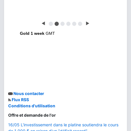
◀
⬤
⬤
⬤
⬤
⬤
⬤
▶
Gold 1 week
GMT
Nous contacter
Flux RSS
Conditions d'utilisation
Offre et demande de l'or
16/05 L'investissement dans le platine soutiendra le cours
de 1 000 $ en raison d'un "déficit record".