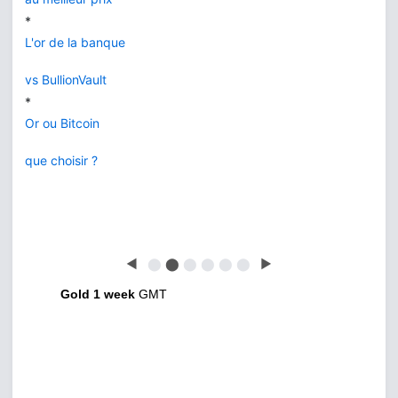
*
L'or de la banque
vs BullionVault
*
Or ou Bitcoin
que choisir ?
◀
⬤
⬤
⬤
⬤
⬤
⬤
▶
Gold 1 week
GMT