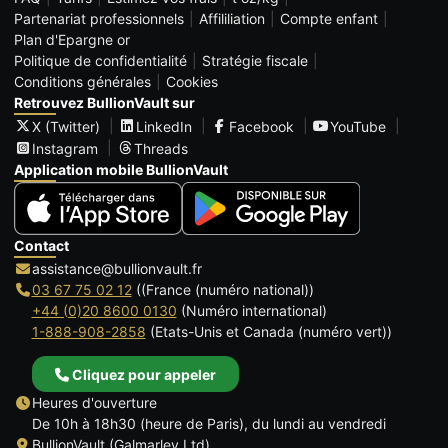
Partenariat professionnels
Affililiation
Compte enfant
Plan d'Epargne or
Politique de confidentialité
Stratégie fiscale
Conditions générales
Cookies
Retrouvez BullionVault sur
X (Twitter)
LinkedIn
Facebook
YouTube
Instagram
Threads
Application mobile BullionVault
Contact
assistance@bullionvault.fr
03 67 75 02 12
((France (numéro national))
+44 (0)20 8600 0130
(Numéro international)
1-888-908-2858
(Etats-Unis et Canada (numéro vert))
Cliquez pour appeler
Heures d'ouverture
De 10h à 18h30 (heure de Paris), du lundi au vendredi
BullionVault (Galmarley Ltd)