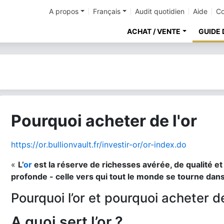
A propos
Français
Audit quotidien
Aide
Co
ACHAT / VENTE
GUIDE 
Pourquoi acheter de l'or
https://or.bullionvault.fr/investir-or/or-index.do
«
L’
or
est la réserve de richesses avérée, de qualité e
profonde - celle vers qui tout le monde se tourne da
Pourquoi l’or et pourquoi acheter de 
A quoi sert l’or ?