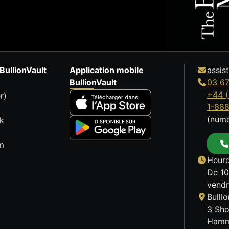
BullionVault
Application mobile
assis
BullionVault
03 67
+44 (
r)
1-88
(numé
k
m
Heure
De 10
vendr
Bulli
3 Sho
Hamm