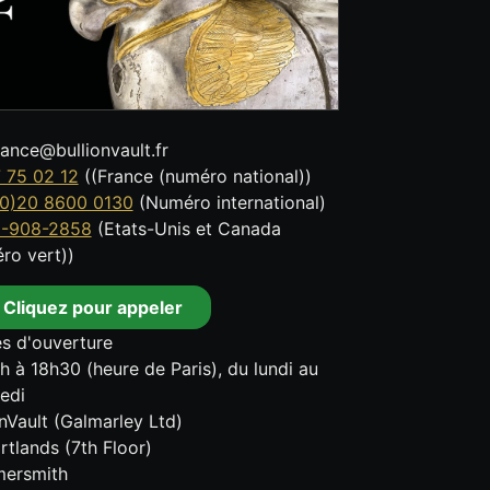
tance@bullionvault.fr
 75 02 12
((France (numéro national))
0)20 8600 0130
(Numéro international)
8-908-2858
(Etats-Unis et Canada
ro vert))
Cliquez pour appeler
s d'ouverture
h à 18h30 (heure de Paris), du lundi au
edi
onVault (Galmarley Ltd)
rtlands (7th Floor)
ersmith