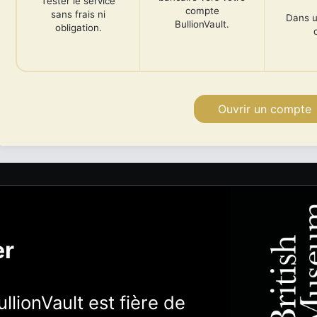
Tester le service
compte
sans frais ni
Dans u
BullionVault.
obligation.
Ouvrir un compte
er
llionVault est fière de