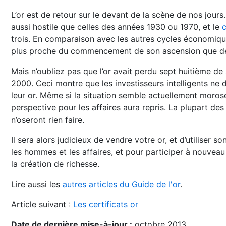
L’or est de retour sur le devant de la scène de nos jour
aussi hostile que celles des années 1930 ou 1970, et le
c
trois. En comparaison avec les autres cycles économique
plus proche du commencement de son ascension que de 
Mais n’oubliez pas que l’or avait perdu sept huitième de
2000. Ceci montre que les investisseurs intelligents ne 
leur or. Même si la situation semble actuellement moros
perspective pour les affaires aura repris. La plupart de
n’oseront rien faire.
Il sera alors judicieux de vendre votre or, et d’utiliser s
les hommes et les affaires, et pour participer à nouvea
la création de richesse.
Lire aussi les
autres articles du Guide de l'or
.
Article suivant :
Les certificats or
Date de dernière mise-à-jour :
octobre 2013