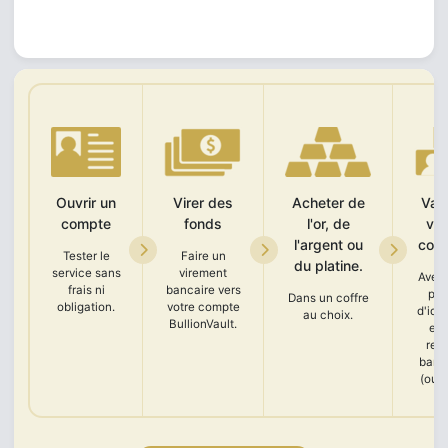
Ouvrir un
Virer des
Acheter de
Vali
compte
fonds
l'or, de
vot
l'argent ou
com
Tester le
Faire un
du platine.
service sans
virement
Avec
frais ni
bancaire vers
piè
Dans un coffre
obligation.
votre compte
d'ide
au choix.
BullionVault.
et 
rel
banc
(ou R