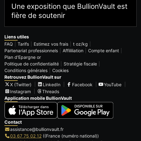
Une exposition que BullionVault est
fière de soutenir
Liens utiles
FAQ
Tarifs
Estimez vos frais
t oz/kg
Partenariat professionnels
Affililiation
Compte enfant
Plan d'Epargne or
Politique de confidentialité
Stratégie fiscale
Conditions générales
Cookies
Retrouvez BullionVault sur
X (Twitter)
LinkedIn
Facebook
YouTube
Instagram
Threads
Application mobile BullionVault
Contact
assistance@bullionvault.fr
03 67 75 02 12
((France (numéro national))