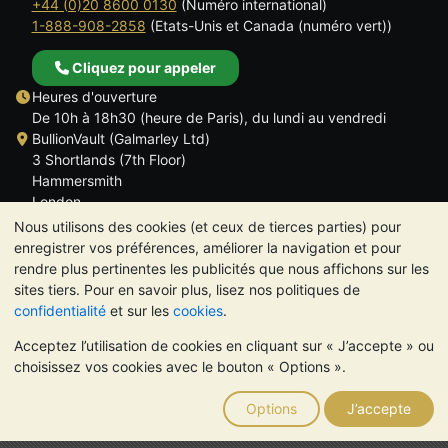
+44 (0)20 8600 0130
(Numéro international)
1-888-908-2858
(Etats-Unis et Canada (numéro vert))
Cliquez pour appeler
Heures d'ouverture
De 10h à 18h30 (heure de Paris), du lundi au vendredi
BullionVault (Galmarley Ltd)
3 Shortlands (7th Floor)
Hammersmith
London
W6 8DA
Nous utilisons des cookies (et ceux de tierces parties) pour
ROYAUME UNI
enregistrer vos préférences, améliorer la navigation et pour
rendre plus pertinentes les publicités que nous affichons sur les
sites tiers. Pour en savoir plus, lisez nos politiques de
confidentialité
et sur les
cookies
.
Acceptez l’utilisation de cookies en cliquant sur « J’accepte » ou
TrustScore 4.6 | 534 avis
choisissez vos cookies avec le bouton « Options ».
VEUILLEZ NOTER:
La valeur des métaux précieux peut aussi
bien baisser qu'augmenter. Les tendances historiques ne
Options
J’accepte
garantissent pas l'évolution future des cours. Rien sur les sites
Internet de BullionVault ou dans ses communications ne