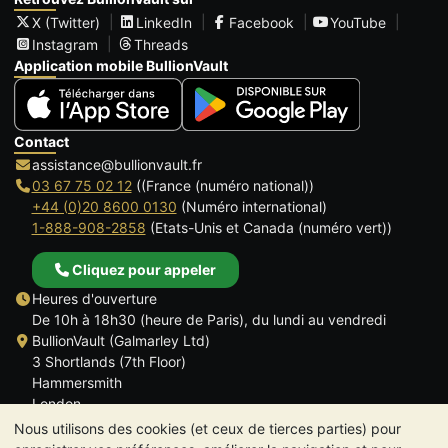
X (Twitter)
LinkedIn
Facebook
YouTube
Instagram
Threads
Application mobile BullionVault
Contact
assistance@bullionvault.fr
03 67 75 02 12
((France (numéro national))
+44 (0)20 8600 0130
(Numéro international)
1-888-908-2858
(Etats-Unis et Canada (numéro vert))
Cliquez pour appeler
Heures d'ouverture
De 10h à 18h30 (heure de Paris), du lundi au vendredi
BullionVault (Galmarley Ltd)
3 Shortlands (7th Floor)
Hammersmith
London
W6 8DA
Nous utilisons des cookies (et ceux de tierces parties) pour
ROYAUME UNI