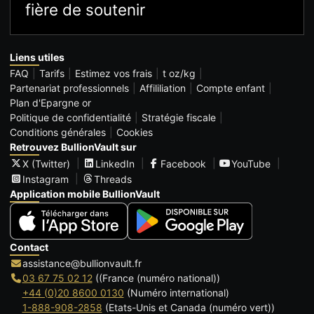
fière de soutenir
Liens utiles
FAQ
Tarifs
Estimez vos frais
t oz/kg
Partenariat professionnels
Affililiation
Compte enfant
Plan d'Epargne or
Politique de confidentialité
Stratégie fiscale
Conditions générales
Cookies
Retrouvez BullionVault sur
X (Twitter)
LinkedIn
Facebook
YouTube
Instagram
Threads
Application mobile BullionVault
Contact
assistance@bullionvault.fr
03 67 75 02 12
((France (numéro national))
+44 (0)20 8600 0130
(Numéro international)
1-888-908-2858
(Etats-Unis et Canada (numéro vert))