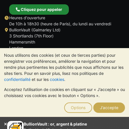
Cliquez pour appeler
Heures d'ouverture
De 10h à 18h30 (heure de Paris), du lundi au vendredi
BullionVault (Galmarley Ltd)
3 Shortlands (7th Floor)
Hammersmith
London
W6 8DA
Nous utilisons des cookies (et ceux de tierces parties) pour
ROYAUME UNI
enregistrer vos préférences, améliorer la navigation et pour
rendre plus pertinentes les publicités que nous affichons sur les
sites tiers. Pour en savoir plus, lisez nos politiques de
confidentialité
et sur les
cookies
.
Acceptez l’utilisation de cookies en cliquant sur « J’accepte » ou
TrustScore 4.6 | 534 avis
choisissez vos cookies avec le bouton « Options ».
VEUILLEZ NOTER:
La valeur des métaux précieux peut aussi
bien baisser qu'augmenter. Les tendances historiques ne
Options
J’accepte
garantissent pas l'évolution future des cours. Rien sur les sites
Internet de BullionVault ou dans ses communications ne
constitue un conseil en investissement. Demander l'avis d'un
BullionVault : or, argent & platine
professionnel est à envisager pour déterminer si la possession