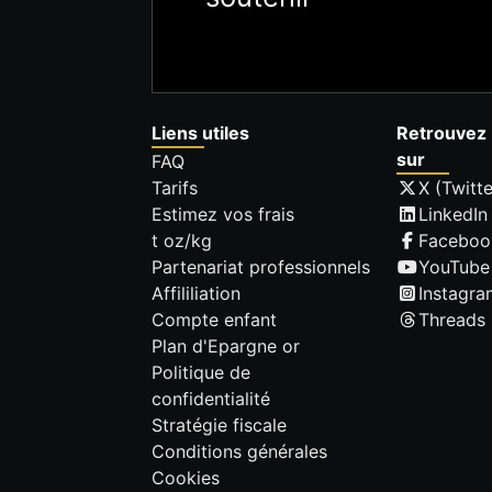
Liens utiles
Retrouvez 
sur
FAQ
Tarifs
X (Twitte
Estimez vos frais
LinkedIn
t oz/kg
Faceboo
Partenariat professionnels
YouTube
Affililiation
Instagra
Compte enfant
Threads
Plan d'Epargne or
Politique de
confidentialité
Stratégie fiscale
Conditions générales
Cookies