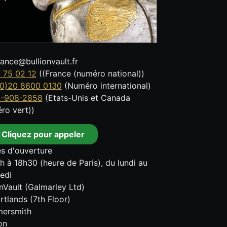
tance@bullionvault.fr
 75 02 12
((France (numéro national))
0)20 8600 0130
(Numéro international)
8-908-2858
(Etats-Unis et Canada
ro vert))
Cliquez pour appeler
s d'ouverture
h à 18h30 (heure de Paris), du lundi au
edi
onVault (Galmarley Ltd)
rtlands (7th Floor)
ersmith
on