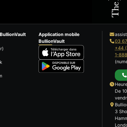
BullionVault
Application mobile
assis
BullionVault
03 67
+44 (
r)
1-88
(numé
k
m
Heure
De 10
vendr
Bulli
3 Sho
Hamm
Lond