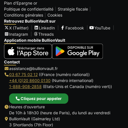
Plan d'Epargne or
Politique de confidentialité
Stratégie fiscale
Conditions générales
Cookies
Retrouvez BullionVault sur
X (Twitter)
LinkedIn
Facebook
YouTube
Instagram
Threads
Application mobile BullionVault
Contact
assistance@bullionvault.fr
03 67 75 02 12
((France (numéro national))
+44 (0)20 8600 0130
(Numéro international)
1-888-908-2858
(Etats-Unis et Canada (numéro vert))
Cliquez pour appeler
Heures d'ouverture
De 10h à 18h30 (heure de Paris), du lundi au vendredi
BullionVault (Galmarley Ltd)
3 Shortlands (7th Floor)