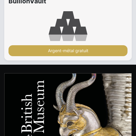
BullionVault
Argent-métal gratuit