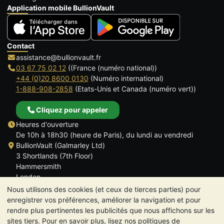
Application mobile BullionVault
Contact
assistance@bullionvault.fr
03 67 75 02 12
((France (numéro national))
+44 (0)20 8600 0130
(Numéro international)
1-888-908-2858
(Etats-Unis et Canada (numéro vert))
Cliquez pour appeler
Heures d'ouverture
De 10h à 18h30 (heure de Paris), du lundi au vendredi
BullionVault (Galmarley Ltd)
3 Shortlands (7th Floor)
Hammersmith
London
W6 8DA
Nous utilisons des cookies (et ceux de tierces parties) pour
ROYAUME UNI
enregistrer vos préférences, améliorer la navigation et pour
rendre plus pertinentes les publicités que nous affichons sur les
sites tiers. Pour en savoir plus, lisez nos politiques de