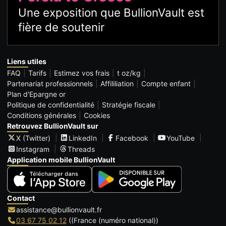
Une exposition que BullionVault est
fière de soutenir
Liens utiles
FAQ
Tarifs
Estimez vos frais
t oz/kg
Partenariat professionnels
Affililiation
Compte enfant
Plan d'Epargne or
Politique de confidentialité
Stratégie fiscale
Conditions générales
Cookies
Retrouvez BullionVault sur
X (Twitter)
LinkedIn
Facebook
YouTube
Instagram
Threads
Application mobile BullionVault
Contact
assistance@bullionvault.fr
03 67 75 02 12
((France (numéro national))