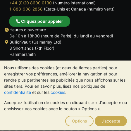
+44 (0)20 8600 0130
(Numéro international)
1-888-908-2858
(Etats-Unis et Canada (numéro vert))
Cliquez pour appeler
Heures d'ouverture
De 10h à 18h30 (heure de Paris), du lundi au vendredi
BullionVault (Galmarley Ltd)
3 Shortlands (7th Floor)
Hammersmith
London
W6 8DA
Nous utilisons des cookies (et ceux de tierces parties) pour
ROYAUME UNI
enregistrer vos préférences, améliorer la navigation et pour
rendre plus pertinentes les publicités que nous affichons sur les
sites tiers. Pour en savoir plus, lisez nos politiques de
confidentialité
et sur les
cookies
.
Acceptez l’utilisation de cookies en cliquant sur « J’accepte » ou
TrustScore 4.6 | 534 avis
choisissez vos cookies avec le bouton « Options ».
VEUILLEZ NOTER:
La valeur des métaux précieux peut aussi
bien baisser qu'augmenter. Les tendances historiques ne
Options
J’accepte
garantissent pas l'évolution future des cours. Rien sur les sites
Internet de BullionVault ou dans ses communications ne