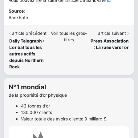
Vous pouvez lire la suite de l’article de BankRate
ici
Source
:
BankRate
‹ article précédent
Voir tous les gros-
article suivant ›
titres
Daily Telegraph :
Press Association
L’or bat tous les
: La ruée vers l’or
autres actifs
depuis Northern
Rock
N°1 mondial
de la propriété d’or physique
43 tonnes d’or
130 000 clients
Valeur totale des avoirs clients: 9 milliard $