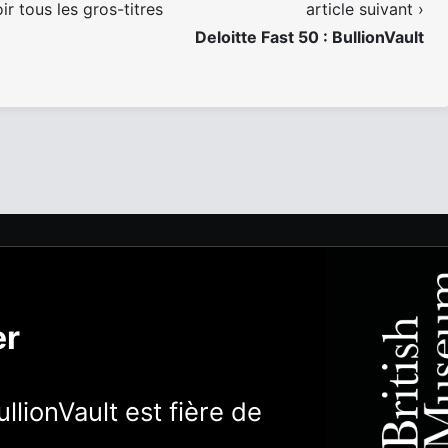
ir tous les gros-titres
article suivant ›
Deloitte Fast 50 : BullionVault
er
llionVault est fière de