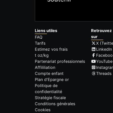
Liens utiles
Retrouvez 
sur
FAQ
Tarifs
X (Twitte
Estimez vos frais
LinkedIn
t oz/kg
Faceboo
Partenariat professionnels
YouTube
Affililiation
Instagra
Compte enfant
Threads
Plan d'Epargne or
Politique de
confidentialité
Stratégie fiscale
Conditions générales
Cookies