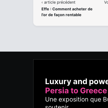
‹ article précédent
Vo
Effe : Comment acheter de
l’or de façon rentable
Luxury and pow
Persia to Greece
Une exposition que Bu
soutenir