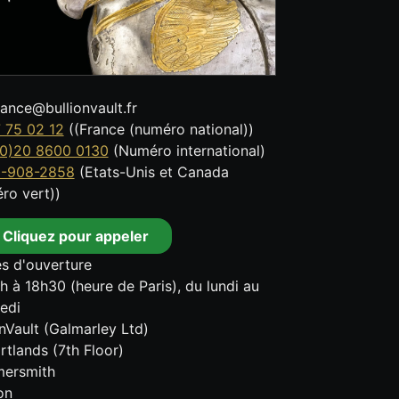
tance@bullionvault.fr
 75 02 12
((France (numéro national))
0)20 8600 0130
(Numéro international)
8-908-2858
(Etats-Unis et Canada
ro vert))
Cliquez pour appeler
s d'ouverture
h à 18h30 (heure de Paris), du lundi au
edi
onVault (Galmarley Ltd)
rtlands (7th Floor)
ersmith
on