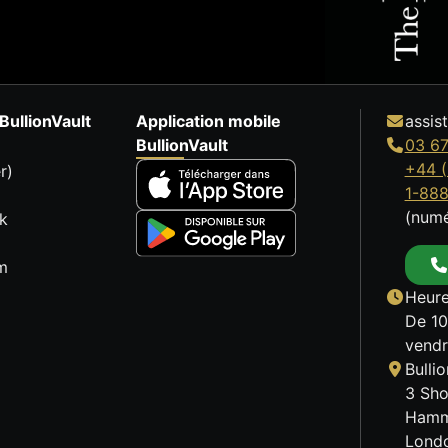
BullionVault
Application mobile
assis
BullionVault
03 67
+44 (
r)
1-88
(numé
k
m
Heure
De 10
vendr
Bulli
3 Sho
Hamm
Lond