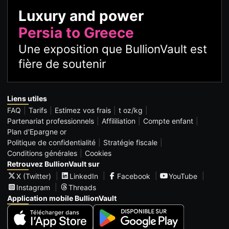
Luxury and power
Persia to Greece
Une exposition que BullionVault est
fière de soutenir
Liens utiles
FAQ
Tarifs
Estimez vos frais
t oz/kg
Partenariat professionnels
Affililiation
Compte enfant
Plan d'Epargne or
Politique de confidentialité
Stratégie fiscale
Conditions générales
Cookies
Retrouvez BullionVault sur
X (Twitter)
LinkedIn
Facebook
YouTube
Instagram
Threads
Application mobile BullionVault