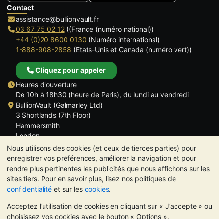
Contact
assistance@bullionvault.fr
03 67 75 02 12
((France (numéro national))
+44 (0)20 8600 0130
(Numéro international)
1-888-908-2858
(Etats-Unis et Canada (numéro vert))
Cliquez pour appeler
Heures d'ouverture
De 10h à 18h30 (heure de Paris), du lundi au vendredi
BullionVault (Galmarley Ltd)
3 Shortlands (7th Floor)
Hammersmith
London
W6 8DA
Nous utilisons des cookies (et ceux de tierces parties) pour
ROYAUME UNI
enregistrer vos préférences, améliorer la navigation et pour
rendre plus pertinentes les publicités que nous affichons sur les
sites tiers. Pour en savoir plus, lisez nos politiques de
confidentialité
et sur les
cookies
.
Acceptez l’utilisation de cookies en cliquant sur « J’accepte » ou
TrustScore 4.6 | 534 avis
choisissez vos cookies avec le bouton « Options ».
VEUILLEZ NOTER:
La valeur des métaux précieux peut aussi