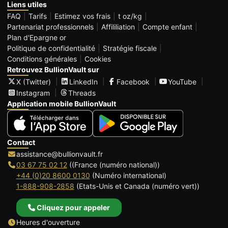
Liens utiles
FAQ
Tarifs
Estimez vos frais
t oz/kg
Partenariat professionnels
Affililiation
Compte enfant
Plan d'Epargne or
Politique de confidentialité
Stratégie fiscale
Conditions générales
Cookies
Retrouvez BullionVault sur
X (Twitter)
LinkedIn
Facebook
YouTube
Instagram
Threads
Application mobile BullionVault
Contact
assistance@bullionvault.fr
03 67 75 02 12
((France (numéro national))
+44 (0)20 8600 0130
(Numéro international)
1-888-908-2858
(Etats-Unis et Canada (numéro vert))
Cliquez pour appeler
Heures d'ouverture