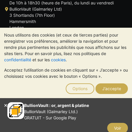
De 10h à 18h30 (heure de Paris), du lundi au vendredi
BullionVault (Galmarley Ltd)
3 Shortlands (7th Floor)
Hammersmith
London
W6 8DA
Nous utilisons des cookies (et ceux de tierces parties) pour
ROYAUME UNI
enregistrer vos préférences, améliorer la navigation et pour
rendre plus pertinentes les publicités que nous affichons sur les
sites tiers. Pour en savoir plus, lisez nos politiques de
confidentialité
et sur les
cookies
.
Acceptez l’utilisation de cookies en cliquant sur « J’accepte » ou
TrustScore 4.6 | 534 avis
choisissez vos cookies avec le bouton « Options ».
VEUILLEZ NOTER:
La valeur des métaux précieux peut aussi
bien baisser qu'augmenter. Les tendances historiques ne
Options
J’accepte
garantissent pas l'évolution future des cours. Rien sur les sites
Internet de BullionVault ou dans ses communications ne
constitue un conseil en investissement. Demander l'avis d'un
BullionVault : or, argent & platine
professionnel est à envisager pour déterminer si la possession
BullionVault (Galmarley Ltd.)
de métaux précieux vous convient.
GRATUIT - Sur Google Play
Entreprise enregistrée en Grande-Bretagne (numéro 4943684)
BullionVault Ltd © 2026
Voir