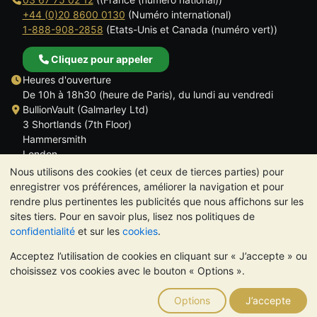
+44 (0)20 8600 0130
(Numéro international)
1-888-908-2858
(Etats-Unis et Canada (numéro vert))
Cliquez pour appeler
Heures d'ouverture
De 10h à 18h30 (heure de Paris), du lundi au vendredi
BullionVault (Galmarley Ltd)
3 Shortlands (7th Floor)
Hammersmith
London
W6 8DA
Nous utilisons des cookies (et ceux de tierces parties) pour
ROYAUME UNI
enregistrer vos préférences, améliorer la navigation et pour
rendre plus pertinentes les publicités que nous affichons sur les
sites tiers. Pour en savoir plus, lisez nos politiques de
confidentialité
et sur les
cookies
.
Acceptez l’utilisation de cookies en cliquant sur « J’accepte » ou
TrustScore 4.6 | 534 avis
choisissez vos cookies avec le bouton « Options ».
VEUILLEZ NOTER:
La valeur des métaux précieux peut aussi
bien baisser qu'augmenter. Les tendances historiques ne
Options
J’accepte
garantissent pas l'évolution future des cours. Rien sur les sites
Internet de BullionVault ou dans ses communications ne