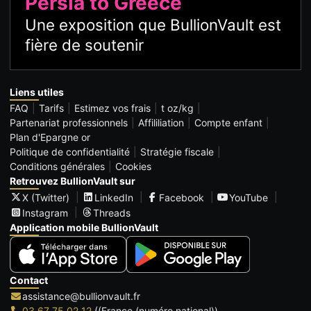
Persia to Greece
Une exposition que BullionVault est
fière de soutenir
Liens utiles
FAQ
Tarifs
Estimez vos frais
t oz/kg
Partenariat professionnels
Affililiation
Compte enfant
Plan d'Epargne or
Politique de confidentialité
Stratégie fiscale
Conditions générales
Cookies
Retrouvez BullionVault sur
X (Twitter)
LinkedIn
Facebook
YouTube
Instagram
Threads
Application mobile BullionVault
Contact
assistance@bullionvault.fr
03 67 75 02 12
((France (numéro national))