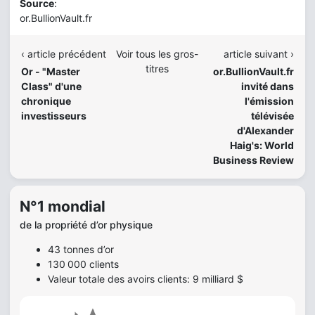
Source
:
or.BullionVault.fr
‹ article précédent
Voir tous les gros-
article suivant ›
titres
Or - "Master
or.BullionVault.fr
Class" d'une
invité dans
chronique
l'émission
investisseurs
télévisée
d'Alexander
Haig's: World
Business Review
N°1 mondial
de la propriété d’or physique
43 tonnes d’or
130 000 clients
Valeur totale des avoirs clients: 9 milliard $